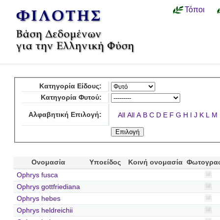
Τόποι
Κατηγορία Είδους:
Κατηγορία Φυτού:
Αλφαβητική Επιλογή:
All
All
A
B
C
D
E
F
G
H
I
J
K
L
M
Ονομασία
Υποείδος
Κοινή ονομασία
Φωτογρα
Ophrys fusca
Ophrys gottfriediana
Ophrys hebes
Ophrys heldreichii