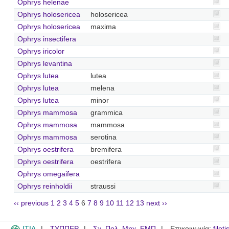
Ophrys helenae
Ophrys holosericea
holosericea
Ophrys holosericea
maxima
Ophrys insectifera
Ophrys iricolor
Ophrys levantina
Ophrys lutea
lutea
Ophrys lutea
melena
Ophrys lutea
minor
Ophrys mammosa
grammica
Ophrys mammosa
mammosa
Ophrys mammosa
serotina
Ophrys oestrifera
bremifera
Ophrys oestrifera
oestrifera
Ophrys omegaifera
Ophrys reinholdii
straussi
‹‹ previous
1
2
3
4
5
6
7
8
9
10
11
12
13
next ››
ITIA
ΤΥΠΠΕΡ
Σχ. Πολ. Μηχ. ΕΜΠ
Επικοινωνία:
filot