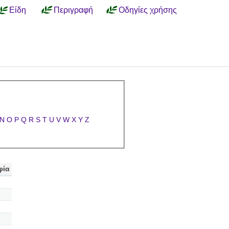
Είδη
Περιγραφή
Οδηγίες χρήσης
N
O
P
Q
R
S
T
U
V
W
X
Y
Z
φία