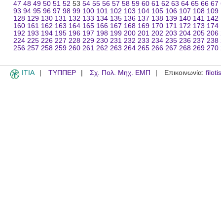
47
48
49
50
51
52
53
54
55
56
57
58
59
60
61
62
63
64
65
66
67
93
94
95
96
97
98
99
100
101
102
103
104
105
106
107
108
109
128
129
130
131
132
133
134
135
136
137
138
139
140
141
142
160
161
162
163
164
165
166
167
168
169
170
171
172
173
174
192
193
194
195
196
197
198
199
200
201
202
203
204
205
206
224
225
226
227
228
229
230
231
232
233
234
235
236
237
238
256
257
258
259
260
261
262
263
264
265
266
267
268
269
270
ITIA
ΤΥΠΠΕΡ
Σχ. Πολ. Μηχ. ΕΜΠ
Επικοινωνία:
filot