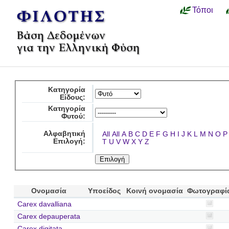
Τόποι
Κατηγορία
Είδους:
Κατηγορία
Φυτού:
Αλφαβητική
All
All
A
B
C
D
E
F
G
H
I
J
K
L
M
N
O
P
Επιλογή:
T
U
V
W
X
Y
Z
Ονομασία
Υποείδος
Κοινή ονομασία
Φωτογραφί
Carex davalliana
Carex depauperata
Carex digitata