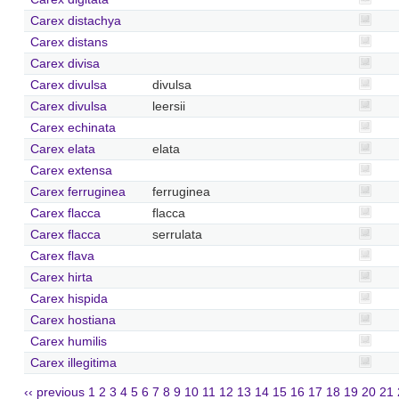
Carex distachya
Carex distans
Carex divisa
Carex divulsa
divulsa
Carex divulsa
leersii
Carex echinata
Carex elata
elata
Carex extensa
Carex ferruginea
ferruginea
Carex flacca
flacca
Carex flacca
serrulata
Carex flava
Carex hirta
Carex hispida
Carex hostiana
Carex humilis
Carex illegitima
‹‹ previous
1
2
3
4
5
6
7
8
9
10
11
12
13
14
15
16
17
18
19
20
21