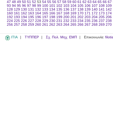
47
48
49
50
51
52
53
54
55
56
57
58
59
60
61
62
63
64
65
66
67
93
94
95
96
97
98
99
100
101
102
103
104
105
106
107
108
109
128
129
130
131
132
133
134
135
136
137
138
139
140
141
142
160
161
162
163
164
165
166
167
168
169
170
171
172
173
174
192
193
194
195
196
197
198
199
200
201
202
203
204
205
206
224
225
226
227
228
229
230
231
232
233
234
235
236
237
238
256
257
258
259
260
261
262
263
264
265
266
267
268
269
270
ITIA
ΤΥΠΠΕΡ
Σχ. Πολ. Μηχ. ΕΜΠ
Επικοινωνία:
filot