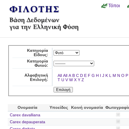
Τόποι
Κατηγορία
Είδους:
Κατηγορία
Φυτού:
Αλφαβητική
All
All
A
B
C
D
E
F
G
H
I
J
K
L
M
N
O
P
Επιλογή:
T
U
V
W
X
Y
Z
Ονομασία
Υποείδος
Κοινή ονομασία
Φωτογραφί
Carex davalliana
Carex depauperata
Carex digitata