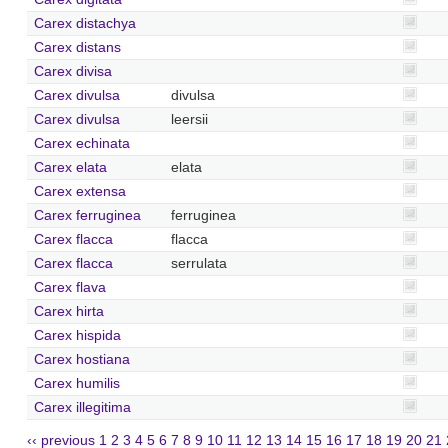
Carex distachya
Carex distans
Carex divisa
Carex divulsa
divulsa
Carex divulsa
leersii
Carex echinata
Carex elata
elata
Carex extensa
Carex ferruginea
ferruginea
Carex flacca
flacca
Carex flacca
serrulata
Carex flava
Carex hirta
Carex hispida
Carex hostiana
Carex humilis
Carex illegitima
‹‹ previous
1
2
3
4
5
6
7
8
9
10
11
12
13
14
15
16
17
18
19
20
21