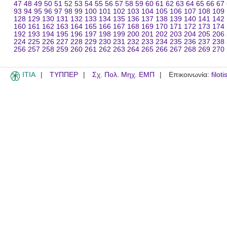
47
48
49
50
51
52
53
54
55
56
57
58
59
60
61
62
63
64
65
66
67
93
94
95
96
97
98
99
100
101
102
103
104
105
106
107
108
109
128
129
130
131
132
133
134
135
136
137
138
139
140
141
142
160
161
162
163
164
165
166
167
168
169
170
171
172
173
174
192
193
194
195
196
197
198
199
200
201
202
203
204
205
206
224
225
226
227
228
229
230
231
232
233
234
235
236
237
238
256
257
258
259
260
261
262
263
264
265
266
267
268
269
270
ITIA
ΤΥΠΠΕΡ
Σχ. Πολ. Μηχ. ΕΜΠ
Επικοινωνία:
filot