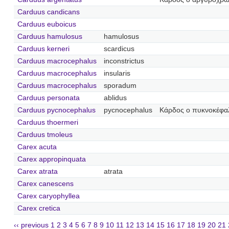
Carduus candicans
Carduus euboicus
Carduus hamulosus
hamulosus
Carduus kerneri
scardicus
Carduus macrocephalus
inconstrictus
Carduus macrocephalus
insularis
Carduus macrocephalus
sporadum
Carduus personata
ablidus
Carduus pycnocephalus
pycnocephalus
Κάρδος ο πυκνοκέφα
Carduus thoermeri
Carduus tmoleus
Carex acuta
Carex appropinquata
Carex atrata
atrata
Carex canescens
Carex caryophyllea
Carex cretica
‹‹ previous
1
2
3
4
5
6
7
8
9
10
11
12
13
14
15
16
17
18
19
20
21