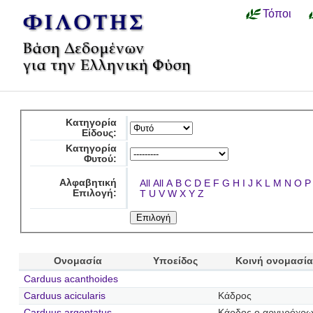
Τόποι
Κατηγορία
Είδους:
Κατηγορία
Φυτού:
Αλφαβητική
All
All
A
B
C
D
E
F
G
H
I
J
K
L
M
N
O
P
Επιλογή:
T
U
V
W
X
Y
Z
Ονομασία
Υποείδος
Κοινή ονομασία
Carduus acanthoides
Carduus acicularis
Κάδρος
Carduus argentatus
Κάρδος ο αργυρόχρ