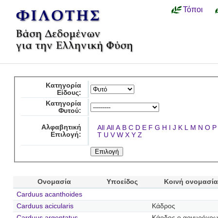
Τόποι
Κατηγορία
Είδους:
Κατηγορία
Φυτού:
Αλφαβητική
All
All
A
B
C
D
E
F
G
H
I
J
K
L
M
N
O
P
Επιλογή:
T
U
V
W
X
Y
Z
Ονομασία
Υποείδος
Κοινή ονομασία
Carduus acanthoides
Carduus acicularis
Κάδρος
Carduus argentatus
Κάρδος ο αργυρόχρ