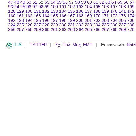
47
48
49
50
51
52
53
54
55
56
57
58
59
60
61
62
63
64
65
66
67
93
94
95
96
97
98
99
100
101
102
103
104
105
106
107
108
109
128
129
130
131
132
133
134
135
136
137
138
139
140
141
142
160
161
162
163
164
165
166
167
168
169
170
171
172
173
174
192
193
194
195
196
197
198
199
200
201
202
203
204
205
206
224
225
226
227
228
229
230
231
232
233
234
235
236
237
238
256
257
258
259
260
261
262
263
264
265
266
267
268
269
270
ITIA
ΤΥΠΠΕΡ
Σχ. Πολ. Μηχ. ΕΜΠ
Επικοινωνία:
filot