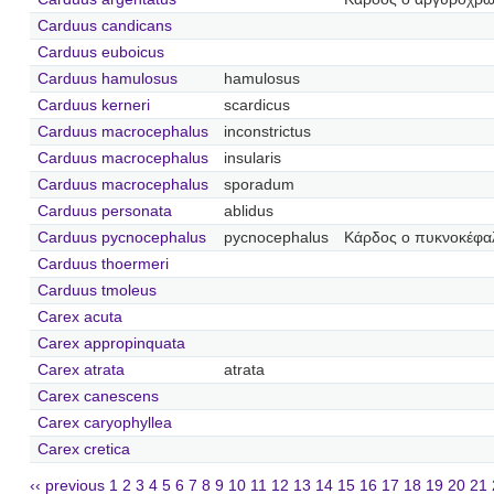
Carduus candicans
Carduus euboicus
Carduus hamulosus
hamulosus
Carduus kerneri
scardicus
Carduus macrocephalus
inconstrictus
Carduus macrocephalus
insularis
Carduus macrocephalus
sporadum
Carduus personata
ablidus
Carduus pycnocephalus
pycnocephalus
Κάρδος ο πυκνοκέφα
Carduus thoermeri
Carduus tmoleus
Carex acuta
Carex appropinquata
Carex atrata
atrata
Carex canescens
Carex caryophyllea
Carex cretica
‹‹ previous
1
2
3
4
5
6
7
8
9
10
11
12
13
14
15
16
17
18
19
20
21