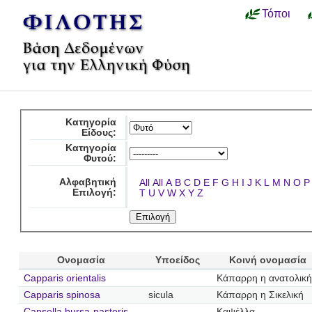
Τόποι
Κατηγορία
Είδους:
Κατηγορία
Φυτού:
Αλφαβητική
All
All
A
B
C
D
E
F
G
H
I
J
K
L
M
N
O
P
Επιλογή:
T
U
V
W
X
Y
Z
Ονομασία
Υποείδος
Κοινή ονομασία
Capparis orientalis
Κάπαρρη η ανατολική
Capparis spinosa
sicula
Κάπαρρη η Σικελική
Capsella bursa-pastoris
Καψέλλα