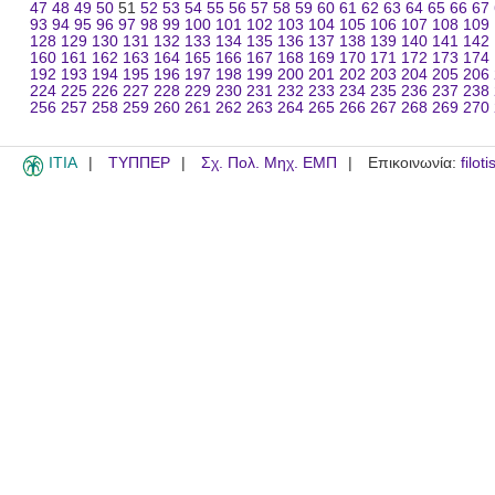
47
48
49
50
51
52
53
54
55
56
57
58
59
60
61
62
63
64
65
66
67
93
94
95
96
97
98
99
100
101
102
103
104
105
106
107
108
109
128
129
130
131
132
133
134
135
136
137
138
139
140
141
142
160
161
162
163
164
165
166
167
168
169
170
171
172
173
174
192
193
194
195
196
197
198
199
200
201
202
203
204
205
206
224
225
226
227
228
229
230
231
232
233
234
235
236
237
238
256
257
258
259
260
261
262
263
264
265
266
267
268
269
270
ITIA
ΤΥΠΠΕΡ
Σχ. Πολ. Μηχ. ΕΜΠ
Επικοινωνία:
filot