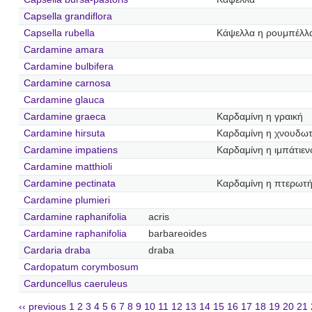
Capsella grandiflora
Capsella rubella
Κάψελλα η ρουμπέλλ
Cardamine amara
Cardamine bulbifera
Cardamine carnosa
Cardamine glauca
Cardamine graeca
Καρδαμίνη η γραική
Cardamine hirsuta
Καρδαμίνη η χνουδω
Cardamine impatiens
Καρδαμίνη η ιμπάτιεν
Cardamine matthioli
Cardamine pectinata
Καρδαμίνη η πτερωτ
Cardamine plumieri
Cardamine raphanifolia
acris
Cardamine raphanifolia
barbareoides
Cardaria draba
draba
Cardopatum corymbosum
Carduncellus caeruleus
‹‹ previous
1
2
3
4
5
6
7
8
9
10
11
12
13
14
15
16
17
18
19
20
21