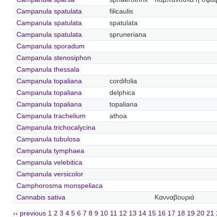
Campanula spatulata
filicaulis
Campanula spatulata
spatulata
Campanula spatulata
spruneriana
Campanula sporadum
Campanula stenosiphon
Campanula thessala
Campanula topaliana
cordifolia
Campanula topaliana
delphica
Campanula topaliana
topaliana
Campanula trachelium
athoa
Campanula trichocalycina
Campanula tubulosa
Campanula tymphaea
Campanula velebitica
Campanula versicolor
Camphorosma monspeliaca
Cannabis sativa
Κανναβουριά
‹‹ previous
1
2
3
4
5
6
7
8
9
10
11
12
13
14
15
16
17
18
19
20
21