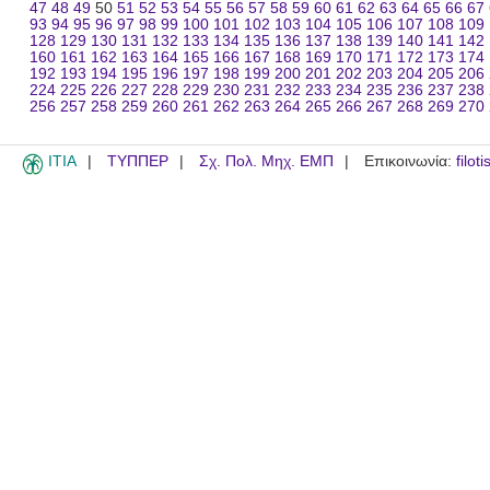
47
48
49
50
51
52
53
54
55
56
57
58
59
60
61
62
63
64
65
66
67
93
94
95
96
97
98
99
100
101
102
103
104
105
106
107
108
109
128
129
130
131
132
133
134
135
136
137
138
139
140
141
142
160
161
162
163
164
165
166
167
168
169
170
171
172
173
174
192
193
194
195
196
197
198
199
200
201
202
203
204
205
206
224
225
226
227
228
229
230
231
232
233
234
235
236
237
238
256
257
258
259
260
261
262
263
264
265
266
267
268
269
270
ITIA
ΤΥΠΠΕΡ
Σχ. Πολ. Μηχ. ΕΜΠ
Επικοινωνία:
filot