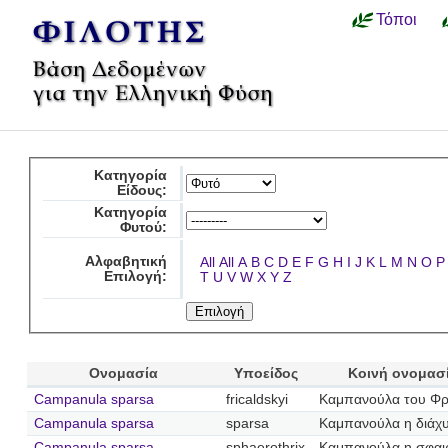
Τόποι
Κατηγορία
Είδους:
Κατηγορία
Φυτού:
Αλφαβητική
All
All
A
B
C
D
E
F
G
H
I
J
K
L
M
N
O
P
Επιλογή:
T
U
V
W
X
Y
Z
Ονομασία
Υποείδος
Κοινή ονομασ
Campanula sparsa
fricaldskyi
Καμπανούλα του Φρ
Campanula sparsa
sparsa
Καμπανούλα η διάχ
Campanula sparsa
sphaerothrix
Καμπανούλα η σφαι