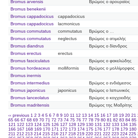
Bromus arvensis
Βρώμος ο αρουραίος
Bromus benekenii
Bromus cappadocicus
cappadocicus
Bromus cappadocicus
lacmonicus
Bromus commutatus
commutatus
Βρώμος ο …
Bromus commutatus
neglectus
Βρώμος ο ατιμελής
Bromus diandrus
Βρώμος ο δίανδρος
Bromus erectus
erectus
Bromus fasciculatus
Βρώμος ο φακελώδης
Bromus hordeaceus
molliformis
Βρώμος ο μολλίμορφος
Bromus inermis
Bromus intermedius
Βρώμος ο ενδιάμεσος
Bromus japonicus
japonicus
Βρώμος ο Ιαπωνικός
Bromus lanceolatus
Βρώμος ο κογχοειδής
Bromus madritensis
Βρώμος της Μαδρίτης
‹‹ previous
1
2
3
4
5
6
7
8
9
10
11
12
13
14
15
16
17
18
19
20
21
65
66
67
68
69
70
71
72
73
74
75
76
77
78
79
80
81
82
83
84
85
121
122
123
124
125
126
127
128
129
130
131
132
133
134
135
166
167
168
169
170
171
172
173
174
175
176
177
178
179
180
211
212
213
214
215
216
217
218
219
220
221
222
223
224
225