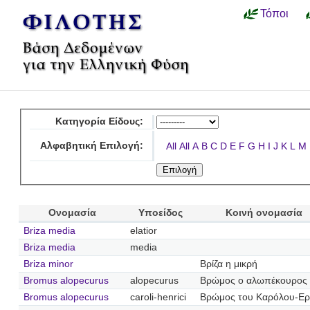
Τόποι
Κατηγορία Είδους:
Αλφαβητική Επιλογή:
All
All
A
B
C
D
E
F
G
H
I
J
K
L
M
Ονομασία
Υποείδος
Κοινή ονομασία
Briza media
elatior
Briza media
media
Briza minor
Βρίζα η μικρή
Bromus alopecurus
alopecurus
Βρώμος ο αλωπέκουρος
Bromus alopecurus
caroli-henrici
Βρώμος του Καρόλου-Ερ