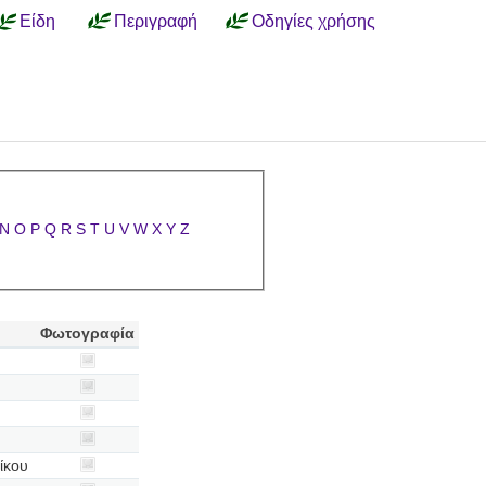
Είδη
Περιγραφή
Οδηγίες χρήσης
N
O
P
Q
R
S
T
U
V
W
X
Y
Z
Φωτογραφία
ίκου