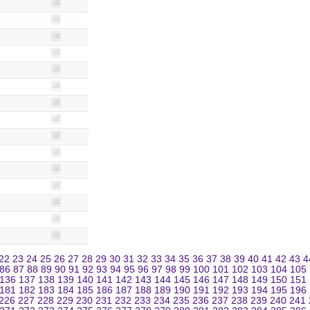
22
23
24
25
26
27
28
29
30
31
32
33
34
35
36
37
38
39
40
41
42
43
4
86
87
88
89
90
91
92
93
94
95
96
97
98
99
100
101
102
103
104
105
136
137
138
139
140
141
142
143
144
145
146
147
148
149
150
151
181
182
183
184
185
186
187
188
189
190
191
192
193
194
195
196
226
227
228
229
230
231
232
233
234
235
236
237
238
239
240
241