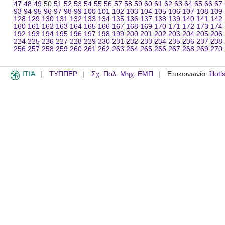
47
48
49
50
51
52
53
54
55
56
57
58
59
60
61
62
63
64
65
66
67
93
94
95
96
97
98
99
100
101
102
103
104
105
106
107
108
109
128
129
130
131
132
133
134
135
136
137
138
139
140
141
142
160
161
162
163
164
165
166
167
168
169
170
171
172
173
174
192
193
194
195
196
197
198
199
200
201
202
203
204
205
206
224
225
226
227
228
229
230
231
232
233
234
235
236
237
238
256
257
258
259
260
261
262
263
264
265
266
267
268
269
270
ITIA
ΤΥΠΠΕΡ
Σχ. Πολ. Μηχ. ΕΜΠ
Επικοινωνία:
filot