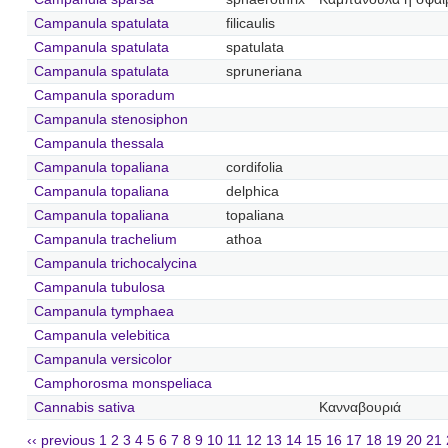
Campanula spatulata
filicaulis
Campanula spatulata
spatulata
Campanula spatulata
spruneriana
Campanula sporadum
Campanula stenosiphon
Campanula thessala
Campanula topaliana
cordifolia
Campanula topaliana
delphica
Campanula topaliana
topaliana
Campanula trachelium
athoa
Campanula trichocalycina
Campanula tubulosa
Campanula tymphaea
Campanula velebitica
Campanula versicolor
Camphorosma monspeliaca
Cannabis sativa
Κανναβουριά
‹‹ previous
1
2
3
4
5
6
7
8
9
10
11
12
13
14
15
16
17
18
19
20
21