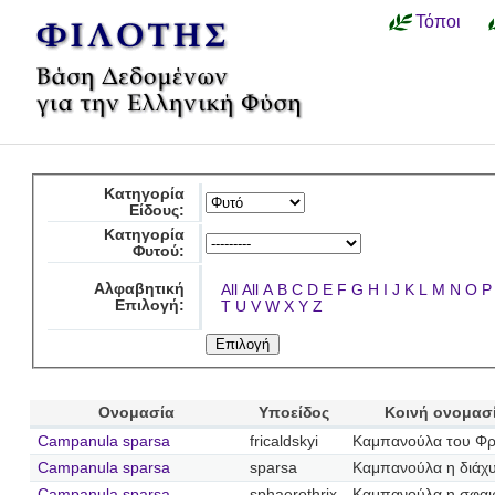
Τόποι
Κατηγορία
Είδους:
Κατηγορία
Φυτού:
Αλφαβητική
All
All
A
B
C
D
E
F
G
H
I
J
K
L
M
N
O
P
Επιλογή:
T
U
V
W
X
Y
Z
Ονομασία
Υποείδος
Κοινή ονομασ
Campanula sparsa
fricaldskyi
Καμπανούλα του Φρ
Campanula sparsa
sparsa
Καμπανούλα η διάχ
Campanula sparsa
sphaerothrix
Καμπανούλα η σφαι