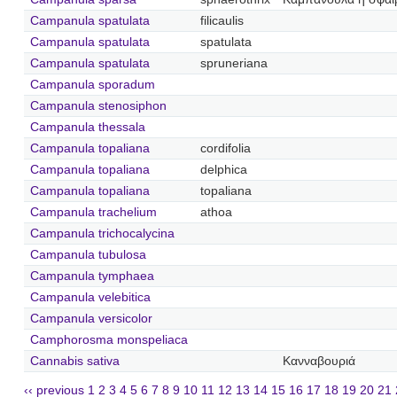
Campanula spatulata
filicaulis
Campanula spatulata
spatulata
Campanula spatulata
spruneriana
Campanula sporadum
Campanula stenosiphon
Campanula thessala
Campanula topaliana
cordifolia
Campanula topaliana
delphica
Campanula topaliana
topaliana
Campanula trachelium
athoa
Campanula trichocalycina
Campanula tubulosa
Campanula tymphaea
Campanula velebitica
Campanula versicolor
Camphorosma monspeliaca
Cannabis sativa
Κανναβουριά
‹‹ previous
1
2
3
4
5
6
7
8
9
10
11
12
13
14
15
16
17
18
19
20
21