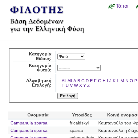
Τόποι
Κατηγορία
Είδους:
Κατηγορία
Φυτού:
Αλφαβητική
All
All
A
B
C
D
E
F
G
H
I
J
K
L
M
N
O
P
Επιλογή:
T
U
V
W
X
Y
Z
Ονομασία
Υποείδος
Κοινή ονομασ
Campanula sparsa
fricaldskyi
Καμπανούλα του Φρ
Campanula sparsa
sparsa
Καμπανούλα η διάχ
Campanula sparsa
sphaerothrix
Καμπανούλα η σφαι