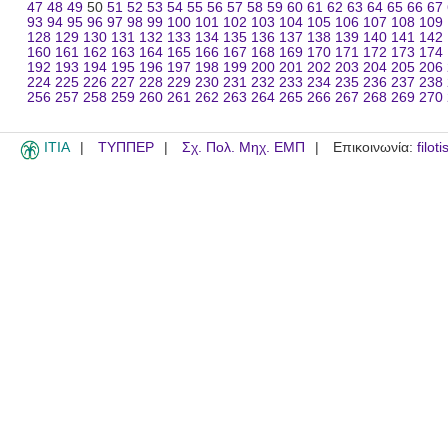
47
48
49
50
51
52
53
54
55
56
57
58
59
60
61
62
63
64
65
66
67
93
94
95
96
97
98
99
100
101
102
103
104
105
106
107
108
109
128
129
130
131
132
133
134
135
136
137
138
139
140
141
142
160
161
162
163
164
165
166
167
168
169
170
171
172
173
174
192
193
194
195
196
197
198
199
200
201
202
203
204
205
206
224
225
226
227
228
229
230
231
232
233
234
235
236
237
238
256
257
258
259
260
261
262
263
264
265
266
267
268
269
270
ITIA
ΤΥΠΠΕΡ
Σχ. Πολ. Μηχ. ΕΜΠ
Επικοινωνία:
filot