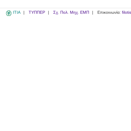
ITIA
ΤΥΠΠΕΡ
Σχ. Πολ. Μηχ. ΕΜΠ
Επικοινωνία:
filot