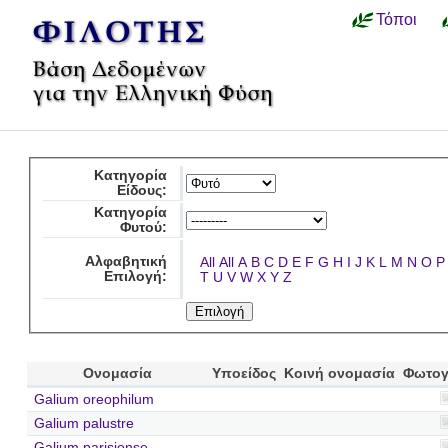
Τόποι
Κατηγορία
Είδους:
Κατηγορία
Φυτού:
Αλφαβητική
All
All
A
B
C
D
E
F
G
H
I
J
K
L
M
N
O
P
Επιλογή:
T
U
V
W
X
Y
Z
Ονομασία
Υποείδος
Κοινή ονομασία
Φωτογ
Galium oreophilum
Galium palustre
Galium parisiense