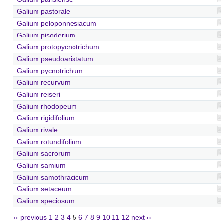
Galium pastorale
Galium peloponnesiacum
Galium pisoderium
Galium protopycnotrichum
Galium pseudoaristatum
Galium pycnotrichum
Galium recurvum
Galium reiseri
Galium rhodopeum
Galium rigidifolium
Galium rivale
Galium rotundifolium
Galium sacrorum
Galium samium
Galium samothracicum
Galium setaceum
Galium speciosum
‹‹ previous
1
2
3
4
5
6
7
8
9
10
11
12
next ››