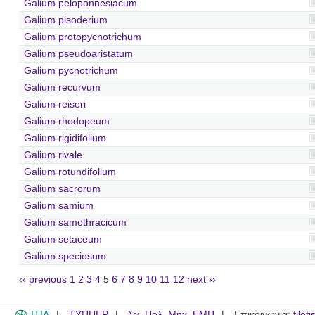
Galium peloponnesiacum
Galium pisoderium
Galium protopycnotrichum
Galium pseudoaristatum
Galium pycnotrichum
Galium recurvum
Galium reiseri
Galium rhodopeum
Galium rigidifolium
Galium rivale
Galium rotundifolium
Galium sacrorum
Galium samium
Galium samothracicum
Galium setaceum
Galium speciosum
‹‹ previous
1
2
3
4
5
6
7
8
9
10
11
12
next ››
ITIA
ΤΥΠΠΕΡ
Σχ. Πολ. Μηχ. ΕΜΠ
Επικοινωνία:
filot