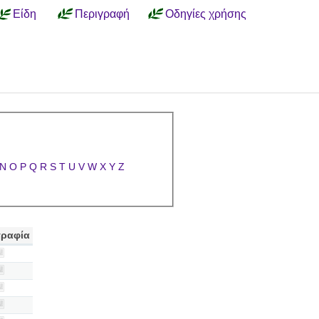
Είδη
Περιγραφή
Οδηγίες χρήσης
N
O
P
Q
R
S
T
U
V
W
X
Y
Z
ραφία