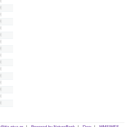
is@itia.ntua.gr
Powered by NatureBank
Όροι
WMS/WFS