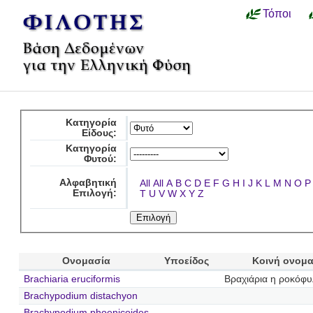
Τόποι
Κατηγορία
Είδους:
Κατηγορία
Φυτού:
Αλφαβητική
All
All
A
B
C
D
E
F
G
H
I
J
K
L
M
N
O
P
Επιλογή:
T
U
V
W
X
Y
Z
Ονομασία
Υποείδος
Κοινή ονομ
Brachiaria eruciformis
Βραχιάρια η ροκόφυ
Brachypodium distachyon
Brachypodium phoenicoides