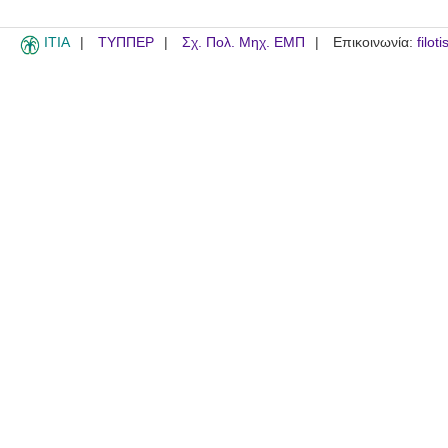
ITIA
ΤΥΠΠΕΡ
Σχ. Πολ. Μηχ. ΕΜΠ
Επικοινωνία:
filot