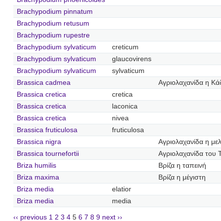
Brachypodium pinnatum
Brachypodium retusum
Brachypodium rupestre
Brachypodium sylvaticum
creticum
Brachypodium sylvaticum
glaucovirens
Brachypodium sylvaticum
sylvaticum
Brassica cadmea
Αγριολαχανίδα η Κά
Brassica cretica
cretica
Brassica cretica
laconica
Brassica cretica
nivea
Brassica fruticulosa
fruticulosa
Brassica nigra
Αγριολαχανίδα η με
Brassica tournefortii
Αγριολαχανίδα του
Briza humilis
Βρίζα η ταπεινή
Briza maxima
Βρίζα η μέγιστη
Briza media
elatior
Briza media
media
‹‹ previous
1
2
3
4
5
6
7
8
9
next ››