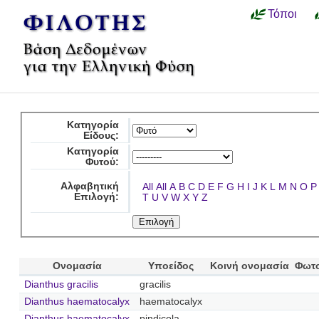
Τόποι
Κατηγορία
Είδους:
Κατηγορία
Φυτού:
Αλφαβητική
All
All
A
B
C
D
E
F
G
H
I
J
K
L
M
N
O
P
Επιλογή:
T
U
V
W
X
Y
Z
Ονομασία
Υποείδος
Κοινή ονομασία
Φωτ
Dianthus gracilis
gracilis
Dianthus haematocalyx
haematocalyx
Dianthus haematocalyx
pindicola