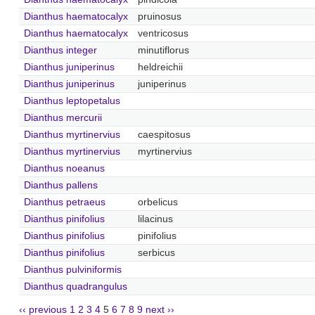
Dianthus haematocalyx
pruinosus
Dianthus haematocalyx
ventricosus
Dianthus integer
minutiflorus
Dianthus juniperinus
heldreichii
Dianthus juniperinus
juniperinus
Dianthus leptopetalus
Dianthus mercurii
Dianthus myrtinervius
caespitosus
Dianthus myrtinervius
myrtinervius
Dianthus noeanus
Dianthus pallens
Dianthus petraeus
orbelicus
Dianthus pinifolius
lilacinus
Dianthus pinifolius
pinifolius
Dianthus pinifolius
serbicus
Dianthus pulviniformis
Dianthus quadrangulus
‹‹ previous
1
2
3
4
5
6
7
8
9
next ››