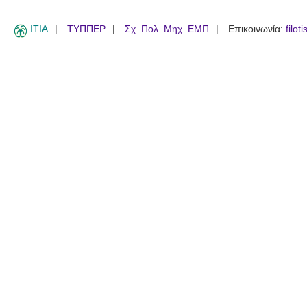
ITIA
ΤΥΠΠΕΡ
Σχ. Πολ. Μηχ. ΕΜΠ
Επικοινωνία:
filot