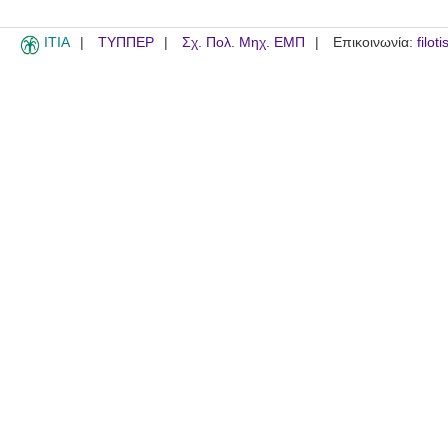
ITIA
ΤΥΠΠΕΡ
Σχ. Πολ. Μηχ. ΕΜΠ
Επικοινωνία:
filot