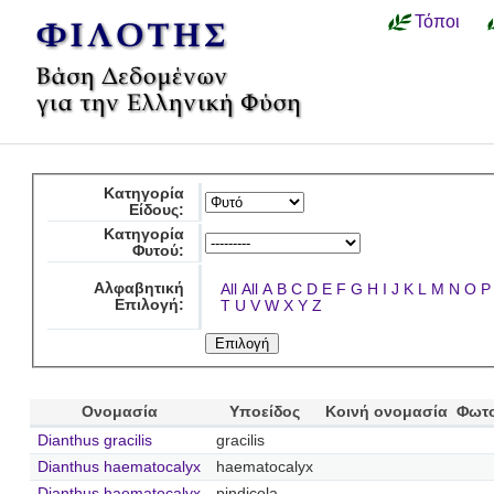
Τόποι
Κατηγορία
Είδους:
Κατηγορία
Φυτού:
Αλφαβητική
All
All
A
B
C
D
E
F
G
H
I
J
K
L
M
N
O
P
Επιλογή:
T
U
V
W
X
Y
Z
Ονομασία
Υποείδος
Κοινή ονομασία
Φωτ
Dianthus gracilis
gracilis
Dianthus haematocalyx
haematocalyx
Dianthus haematocalyx
pindicola