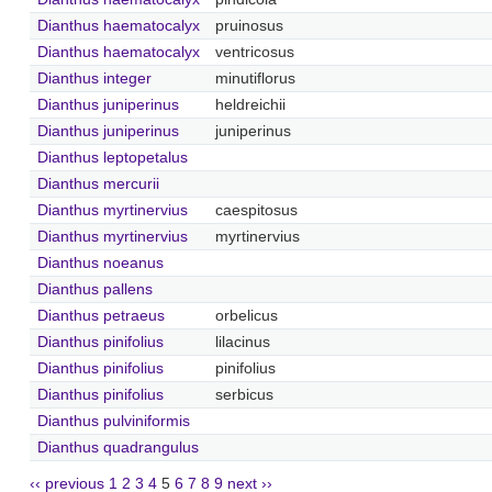
Dianthus haematocalyx
pruinosus
Dianthus haematocalyx
ventricosus
Dianthus integer
minutiflorus
Dianthus juniperinus
heldreichii
Dianthus juniperinus
juniperinus
Dianthus leptopetalus
Dianthus mercurii
Dianthus myrtinervius
caespitosus
Dianthus myrtinervius
myrtinervius
Dianthus noeanus
Dianthus pallens
Dianthus petraeus
orbelicus
Dianthus pinifolius
lilacinus
Dianthus pinifolius
pinifolius
Dianthus pinifolius
serbicus
Dianthus pulviniformis
Dianthus quadrangulus
‹‹ previous
1
2
3
4
5
6
7
8
9
next ››