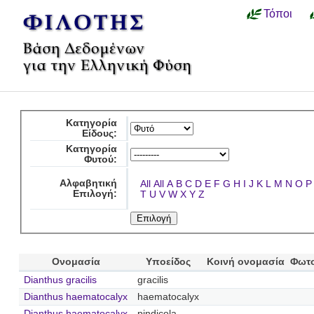
Τόποι
Κατηγορία
Είδους:
Κατηγορία
Φυτού:
Αλφαβητική
All
All
A
B
C
D
E
F
G
H
I
J
K
L
M
N
O
P
Επιλογή:
T
U
V
W
X
Y
Z
Ονομασία
Υποείδος
Κοινή ονομασία
Φωτ
Dianthus gracilis
gracilis
Dianthus haematocalyx
haematocalyx
Dianthus haematocalyx
pindicola