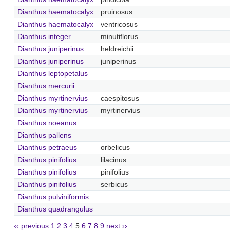
Dianthus haematocalyx
pruinosus
Dianthus haematocalyx
ventricosus
Dianthus integer
minutiflorus
Dianthus juniperinus
heldreichii
Dianthus juniperinus
juniperinus
Dianthus leptopetalus
Dianthus mercurii
Dianthus myrtinervius
caespitosus
Dianthus myrtinervius
myrtinervius
Dianthus noeanus
Dianthus pallens
Dianthus petraeus
orbelicus
Dianthus pinifolius
lilacinus
Dianthus pinifolius
pinifolius
Dianthus pinifolius
serbicus
Dianthus pulviniformis
Dianthus quadrangulus
‹‹ previous
1
2
3
4
5
6
7
8
9
next ››