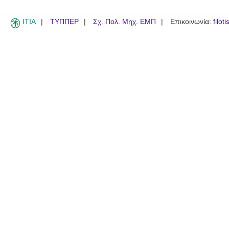
ITIA
ΤΥΠΠΕΡ
Σχ. Πολ. Μηχ. ΕΜΠ
Επικοινωνία:
filot