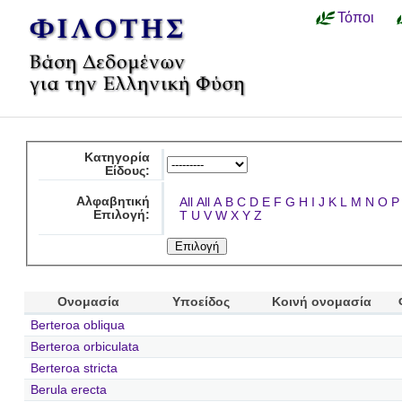
Τόποι
Κατηγορία
Είδους:
Αλφαβητική
All
All
A
B
C
D
E
F
G
H
I
J
K
L
M
N
O
P
Επιλογή:
T
U
V
W
X
Y
Z
Ονομασία
Υποείδος
Κοινή ονομασία
Berteroa obliqua
Berteroa orbiculata
Berteroa stricta
Berula erecta