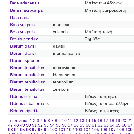
Beta adanensis
Μπέτα των Αδάνων
Beta macrocarpa
Μπέτα η μακρόκαρπη
Beta nana
Beta vulgaris
maritima
Beta vulgaris
vulgaris
Μπέτα η κοινή
Betula pendula
Σημύδα
Biarum davisii
davisii
Biarum davisii
marmarisensis
Biarum spruneri
Biarum tenuifolium
abbreviatum
Biarum tenuifolium
idomeneum
Biarum tenuifolium
tenuifolium
Biarum tenuifolium
zeleborii
Bidens cernua
Βίδενς το πρηνές
Bidens subalternans
Βίδενς το υποεπάλληλο
Bidens tripartita
Βίδενς το τριμερές
‹‹ previous
1
2
3
4
5
6
7
8
9
10
11
12
13
14
15
16
17
18
19
20
21
47
48
49
50
51
52
53
54
55
56
57
58
59
60
61
62
63
64
65
66
67
93
94
95
96
97
98
99
100
101
102
103
104
105
106
107
108
109