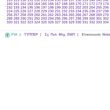
128
129
130
131
132
133
134
135
136
137
138
139
140
141
142
160
161
162
163
164
165
166
167
168
169
170
171
172
173
174
192
193
194
195
196
197
198
199
200
201
202
203
204
205
206
224
225
226
227
228
229
230
231
232
233
234
235
236
237
238
256
257
258
259
260
261
262
263
264
265
266
267
268
269
270
288
289
290
291
292
293
294
295
296
297
298
299
300
301
302
320
321
322
323
324
325
326
327
328
329
330
331
332
333
334
ITIA
ΤΥΠΠΕΡ
Σχ. Πολ. Μηχ. ΕΜΠ
Επικοινωνία:
filot