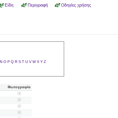
Είδη
Περιγραφή
Οδηγίες χρήσης
N
O
P
Q
R
S
T
U
V
W
X
Y
Z
Φωτογραφία