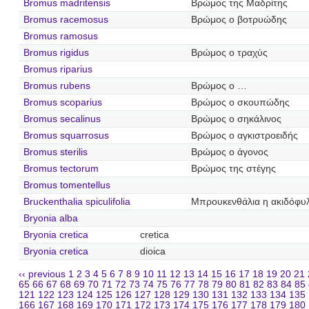
Bromus madritensis
Βρώμος της Μαδρίτης
Bromus racemosus
Βρώμος ο βοτρυώδης
Bromus ramosus
Bromus rigidus
Βρώμος ο τραχύς
Bromus riparius
Bromus rubens
Βρώμος ο …
Bromus scoparius
Βρώμος ο σκουπώδης
Bromus secalinus
Βρώμος ο σηκάλινος
Bromus squarrosus
Βρώμος ο αγκιστροειδής
Bromus sterilis
Βρώμος ο άγονος
Bromus tectorum
Βρώμος της στέγης
Bromus tomentellus
Bruckenthalia spiculifolia
Μπρουκενθάλια η ακιδόφυ
Bryonia alba
Bryonia cretica
cretica
Bryonia cretica
dioica
‹‹ previous
1
2
3
4
5
6
7
8
9
10
11
12
13
14
15
16
17
18
19
20
21
65
66
67
68
69
70
71
72
73
74
75
76
77
78
79
80
81
82
83
84
85
121
122
123
124
125
126
127
128
129
130
131
132
133
134
135
166
167
168
169
170
171
172
173
174
175
176
177
178
179
180