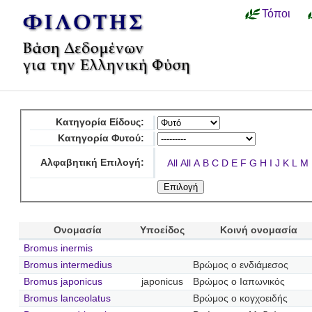
Τόποι
Κατηγορία Είδους:
Κατηγορία Φυτού:
Αλφαβητική Επιλογή:
All
All
A
B
C
D
E
F
G
H
I
J
K
L
M
Ονομασία
Υποείδος
Κοινή ονομασία
Bromus inermis
Bromus intermedius
Βρώμος ο ενδιάμεσος
Bromus japonicus
japonicus
Βρώμος ο Ιαπωνικός
Bromus lanceolatus
Βρώμος ο κογχοειδής