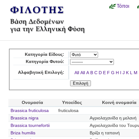
Τόποι
Κατηγορία Είδους:
Κατηγορία Φυτού:
Αλφαβητική Επιλογή:
All
All
A
B
C
D
E
F
G
H
I
J
K
L
M
Ονομασία
Υποείδος
Κοινή ονομασία
Brassica fruticulosa
fruticulosa
Brassica nigra
Αγριολαχανίδα η μελανή
Brassica tournefortii
Αγριολαχανίδα του Τουρ
Briza humilis
Βρίζα η ταπεινή