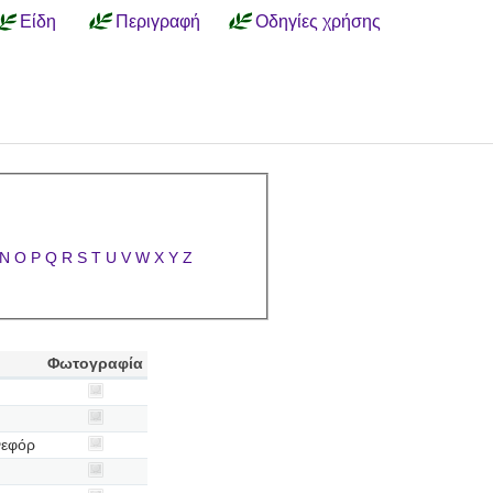
Είδη
Περιγραφή
Οδηγίες χρήσης
N
O
P
Q
R
S
T
U
V
W
X
Y
Z
Φωτογραφία
νεφόρ