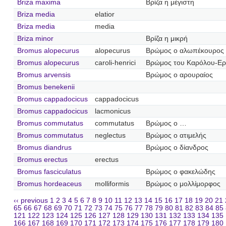
Briza maxima
Βρίζα η μέγιστη
Briza media
elatior
Briza media
media
Briza minor
Βρίζα η μικρή
Bromus alopecurus
alopecurus
Βρώμος ο αλωπέκουρος
Bromus alopecurus
caroli-henrici
Βρώμος του Καρόλου-Ερ
Bromus arvensis
Βρώμος ο αρουραίος
Bromus benekenii
Bromus cappadocicus
cappadocicus
Bromus cappadocicus
lacmonicus
Bromus commutatus
commutatus
Βρώμος ο …
Bromus commutatus
neglectus
Βρώμος ο ατιμελής
Bromus diandrus
Βρώμος ο δίανδρος
Bromus erectus
erectus
Bromus fasciculatus
Βρώμος ο φακελώδης
Bromus hordeaceus
molliformis
Βρώμος ο μολλίμορφος
‹‹ previous
1
2
3
4
5
6
7
8
9
10
11
12
13
14
15
16
17
18
19
20
21
65
66
67
68
69
70
71
72
73
74
75
76
77
78
79
80
81
82
83
84
85
121
122
123
124
125
126
127
128
129
130
131
132
133
134
135
166
167
168
169
170
171
172
173
174
175
176
177
178
179
180