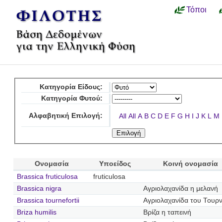
Τόποι
Κατηγορία Είδους:
Κατηγορία Φυτού:
Αλφαβητική Επιλογή:
All
All
A
B
C
D
E
F
G
H
I
J
K
L
M
Ονομασία
Υποείδος
Κοινή ονομασία
Brassica fruticulosa
fruticulosa
Brassica nigra
Αγριολαχανίδα η μελανή
Brassica tournefortii
Αγριολαχανίδα του Τουρ
Briza humilis
Βρίζα η ταπεινή