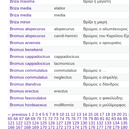
Briza maxima
Βρίζα η μέγιστη
Briza media
elatior
Briza media
media
Briza minor
Βρίζα η μικρή
Bromus alopecurus
alopecurus
Βρώμος ο αλωπέκουρος
Bromus alopecurus
caroli-henrici
Βρώμος του Καρόλου-Ερ
Bromus arvensis
Βρώμος ο αρουραίος
Bromus benekenii
Bromus cappadocicus
cappadocicus
Bromus cappadocicus
lacmonicus
Bromus commutatus
commutatus
Βρώμος ο …
Bromus commutatus
neglectus
Βρώμος ο ατιμελής
Bromus diandrus
Βρώμος ο δίανδρος
Bromus erectus
erectus
Bromus fasciculatus
Βρώμος ο φακελώδης
Bromus hordeaceus
molliformis
Βρώμος ο μολλίμορφος
‹‹ previous
1
2
3
4
5
6
7
8
9
10
11
12
13
14
15
16
17
18
19
20
21
65
66
67
68
69
70
71
72
73
74
75
76
77
78
79
80
81
82
83
84
85
121
122
123
124
125
126
127
128
129
130
131
132
133
134
135
166
167
168
169
170
171
172
173
174
175
176
177
178
179
180