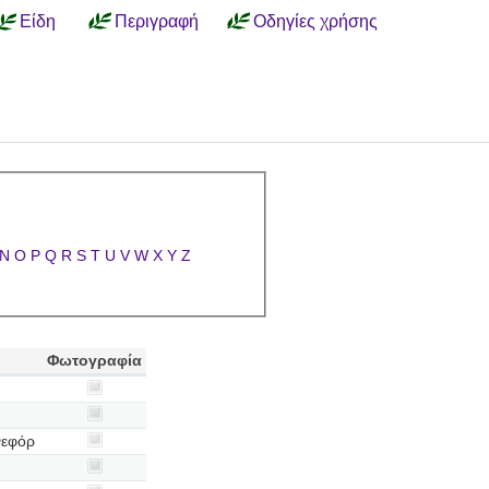
Είδη
Περιγραφή
Οδηγίες χρήσης
N
O
P
Q
R
S
T
U
V
W
X
Y
Z
Φωτογραφία
νεφόρ