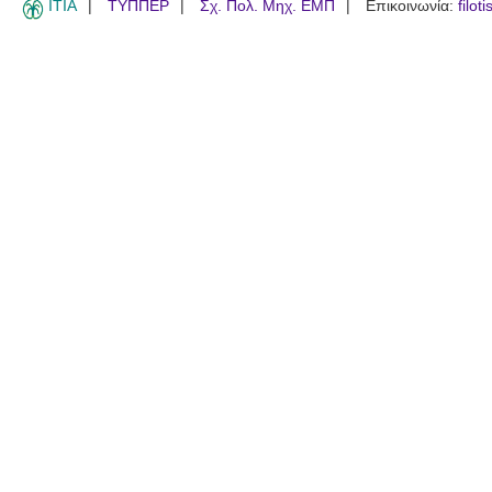
ITIA
ΤΥΠΠΕΡ
Σχ. Πολ. Μηχ. ΕΜΠ
Επικοινωνία:
filot