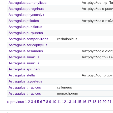
Astragalus pamphylicus
Αστράγαλος της Πα
Astragalus peregrinus
Αστράγαλος ο μετα
Astragalus physocalyx
Astragalus ptilodes
Αστράγαλος ο πτιλ
Astragalus pubiflorus
Astragalus purpureus
Astragalus sempervirens
cerhalonicus
Astragalus sericophyllus
Astragalus sesameus
Αστράγαλος ο σισ
Astragalus sinaicus
Αστράγαλος του Σι
Astragalus sirinicus
Astragalus spruneri
Astragalus stella
Αστράγαλος το αστ
Astragalus taygeteus
Astragalus thracicus
cylleneus
Astragalus thracicus
monachorum
‹‹ previous
1
2
3
4
5
6
7
8
9
10
11
12
13
14
15
16
17
18
19
20
21