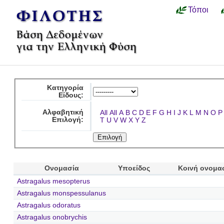
Τόποι
Κατηγορία
Είδους:
Αλφαβητική
All
All
A
B
C
D
E
F
G
H
I
J
K
L
M
N
O
P
Επιλογή:
T
U
V
W
X
Y
Z
Ονομασία
Υποείδος
Κοινή ονομα
Astragalus mesopterus
Astragalus monspessulanus
Astragalus odoratus
Astragalus onobrychis