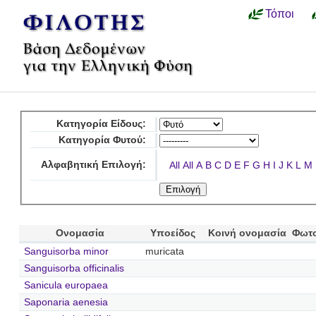
Τόποι
Κατηγορία Είδους:
Κατηγορία Φυτού:
Αλφαβητική Επιλογή:
All
All
A
B
C
D
E
F
G
H
I
J
K
L
M
Ονομασία
Υποείδος
Κοινή ονομασία
Φωτ
Sanguisorba minor
muricata
Sanguisorba officinalis
Sanicula europaea
Saponaria aenesia