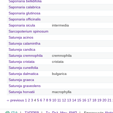
Saponaria bellidifolia
Saponaria calabrica
Saponaria glutinosa
Saponaria officinalis
Saponaria sicula
intermedia
Sarcopoterium spinosum
Satureja acinos
Satureja calamintha
Satureja candica
Satureja cremnophila
cremnophila
Satureja cristata
cristata
Satureja cuneifolia
Satureja dalmatica
bulgarica
Satureja graeca
Satureja graveolens
Satureja horvatii
macrophylla
‹‹ previous
1
2
3
4
5
6
7
8
9
10
11
12
13
14
15
16
17
18
19
20
21
ITIA
ΤΥΠΠΕΡ
Σχ. Πολ. Μηχ. ΕΜΠ
Επικοινωνία:
filot