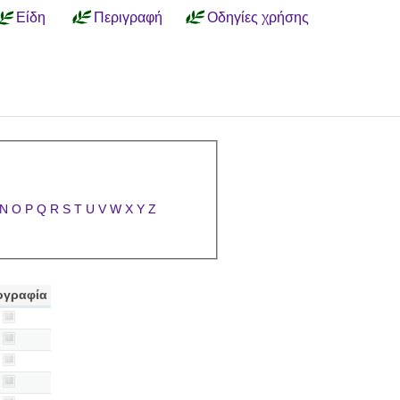
Είδη
Περιγραφή
Οδηγίες χρήσης
N
O
P
Q
R
S
T
U
V
W
X
Y
Z
ογραφία