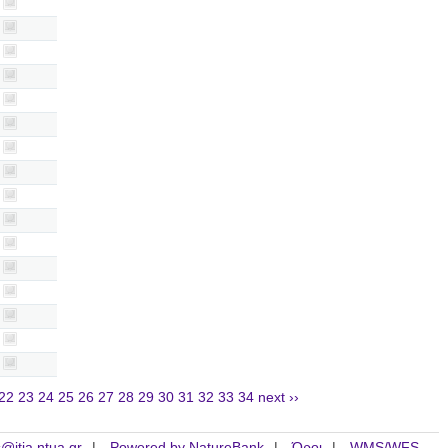
22
23
24
25
26
27
28
29
30
31
32
33
34
next ››
is@itia.ntua.gr
Powered by NatureBank
Όροι
WMS/WFS