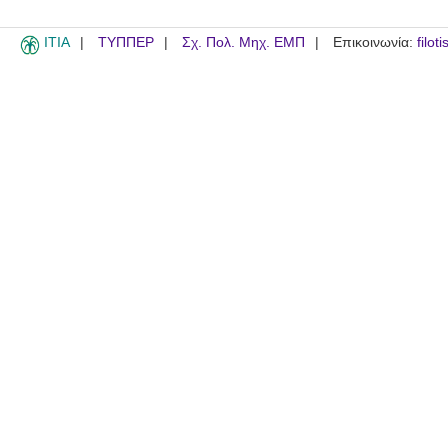
ITIA
ΤΥΠΠΕΡ
Σχ. Πολ. Μηχ. ΕΜΠ
Επικοινωνία:
filot