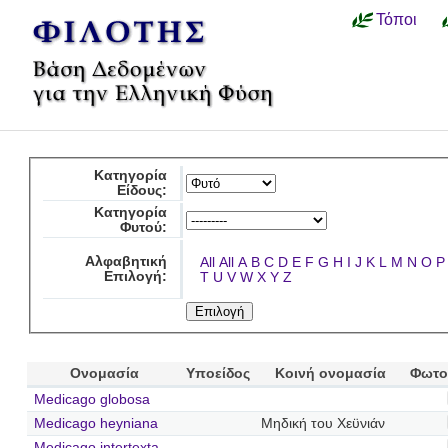
Τόποι
Κατηγορία
Είδους:
Κατηγορία
Φυτού:
Αλφαβητική
All
All
A
B
C
D
E
F
G
H
I
J
K
L
M
N
O
P
Επιλογή:
T
U
V
W
X
Y
Z
Ονομασία
Υποείδος
Κοινή ονομασία
Φωτο
Medicago globosa
Medicago heyniana
Μηδική του Χεϋνιάν
Medicago intertexta