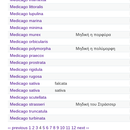
Medicago littoralis
Medicago lupulina
Medicago marina
Medicago minima
Medicago murex
Μηδική η πορφύρα
Medicago orbicularis
Medicago polymorpha
Μηδική η πολύμορφη
Medicago praecox
Medicago prostrata
Medicago rigidula
Medicago rugosa
Medicago sativa
falcata
Medicago sativa
sativa
Medicago scutellata
Medicago strasseri
Μηδική του Στράσσερ
Medicago truncatula
Medicago turbinata
‹‹ previous
1
2
3
4
5
6
7
8
9
10
11
12
next ››