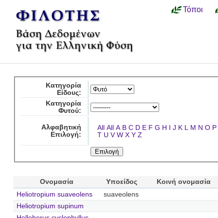
Τόποι
Κατηγορία
Είδους:
Κατηγορία
Φυτού:
Αλφαβητική
All
All
A
B
C
D
E
F
G
H
I
J
K
L
M
N
O
P
Επιλογή:
T
U
V
W
X
Y
Z
Ονομασία
Υποείδος
Κοινή ονομασία
Heliotropium suaveolens
suaveolens
Heliotropium supinum
Helleborus cyclophyllus