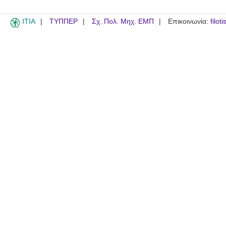
ITIA
ΤΥΠΠΕΡ
Σχ. Πολ. Μηχ. ΕΜΠ
Επικοινωνία:
filot