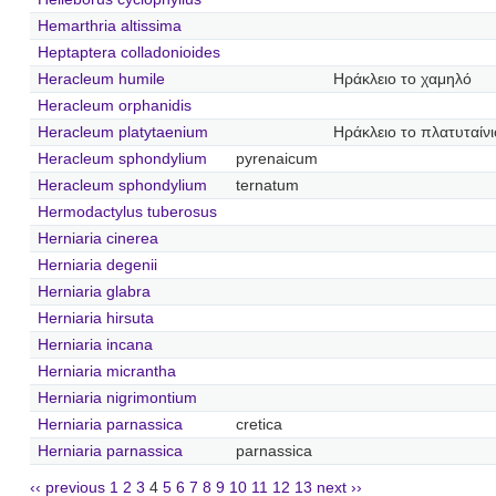
Hemarthria altissima
Heptaptera colladonioides
Heracleum humile
Ηράκλειο το χαμηλό
Heracleum orphanidis
Heracleum platytaenium
Ηράκλειο το πλατυταίνι
Heracleum sphondylium
pyrenaicum
Heracleum sphondylium
ternatum
Hermodactylus tuberosus
Herniaria cinerea
Herniaria degenii
Herniaria glabra
Herniaria hirsuta
Herniaria incana
Herniaria micrantha
Herniaria nigrimontium
Herniaria parnassica
cretica
Herniaria parnassica
parnassica
‹‹ previous
1
2
3
4
5
6
7
8
9
10
11
12
13
next ››