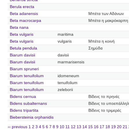
Berula erecta
Beta adanensis
Μπέτα των Αδάνων
Beta macrocarpa
Μπέτα η μακρόκαρπη
Beta nana
Beta vulgaris
maritima
Beta vulgaris
vulgaris
Μπέτα η κοινή
Betula pendula
Σημύδα
Biarum davisii
davisii
Biarum davisii
marmarisensis
Biarum spruneri
Biarum tenuifolium
idomeneum
Biarum tenuifolium
tenuifolium
Biarum tenuifolium
zeleborii
Bidens cernua
Βίδενς το πρηνές
Bidens subalternans
Βίδενς το υποεπάλλη
Bidens tripartita
Βίδενς το τριμερές
Biebersteinia orphanidis
‹‹ previous
1
2
3
4
5
6
7
8
9
10
11
12
13
14
15
16
17
18
19
20
21