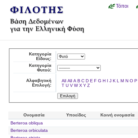
Τόποι
Κατηγορία
Είδους:
Κατηγορία
Φυτού:
Αλφαβητική
All
All
A
B
C
D
E
F
G
H
I
J
K
L
M
N
O
P
Επιλογή:
T
U
V
W
X
Y
Z
Ονομασία
Υποείδος
Κοινή ονομασία
Berteroa obliqua
Berteroa orbiculata
Berteroa stricta