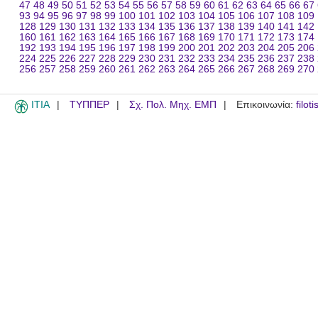
47
48
49
50
51
52
53
54
55
56
57
58
59
60
61
62
63
64
65
66
67
93
94
95
96
97
98
99
100
101
102
103
104
105
106
107
108
109
128
129
130
131
132
133
134
135
136
137
138
139
140
141
142
160
161
162
163
164
165
166
167
168
169
170
171
172
173
174
192
193
194
195
196
197
198
199
200
201
202
203
204
205
206
224
225
226
227
228
229
230
231
232
233
234
235
236
237
238
256
257
258
259
260
261
262
263
264
265
266
267
268
269
270
ITIA
ΤΥΠΠΕΡ
Σχ. Πολ. Μηχ. ΕΜΠ
Επικοινωνία:
filot