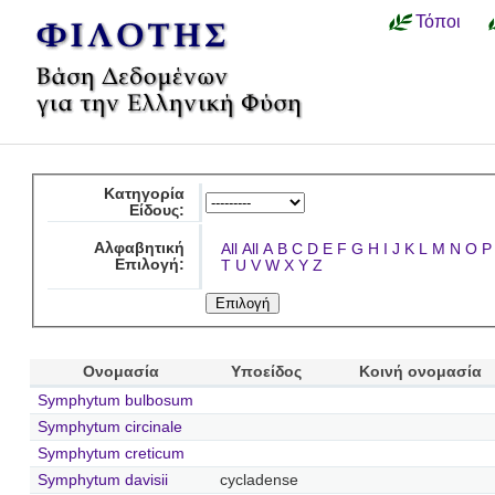
Τόποι
Κατηγορία
Είδους:
Αλφαβητική
All
All
A
B
C
D
E
F
G
H
I
J
K
L
M
N
O
P
Επιλογή:
T
U
V
W
X
Y
Z
Ονομασία
Υποείδος
Κοινή ονομασία
Symphytum bulbosum
Symphytum circinale
Symphytum creticum
Symphytum davisii
cycladense