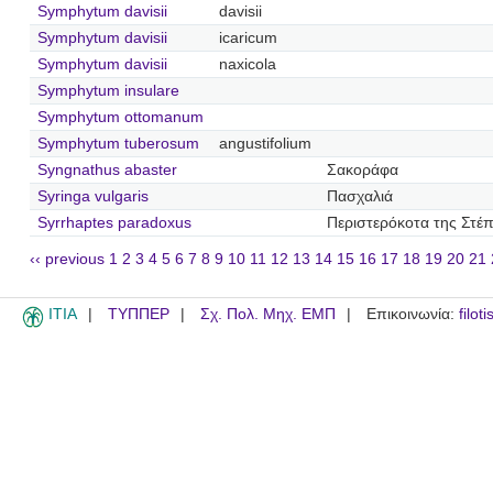
Symphytum davisii
davisii
Symphytum davisii
icaricum
Symphytum davisii
naxicola
Symphytum insulare
Symphytum ottomanum
Symphytum tuberosum
angustifolium
Syngnathus abaster
Σακοράφα
Syringa vulgaris
Πασχαλιά
Syrrhaptes paradoxus
Περιστερόκοτα της Στέ
‹‹ previous
1
2
3
4
5
6
7
8
9
10
11
12
13
14
15
16
17
18
19
20
21
ITIA
ΤΥΠΠΕΡ
Σχ. Πολ. Μηχ. ΕΜΠ
Επικοινωνία:
filot