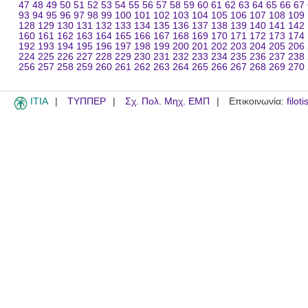
47
48
49
50
51
52
53
54
55
56
57
58
59
60
61
62
63
64
65
66
67
93
94
95
96
97
98
99
100
101
102
103
104
105
106
107
108
109
128
129
130
131
132
133
134
135
136
137
138
139
140
141
142
160
161
162
163
164
165
166
167
168
169
170
171
172
173
174
192
193
194
195
196
197
198
199
200
201
202
203
204
205
206
224
225
226
227
228
229
230
231
232
233
234
235
236
237
238
256
257
258
259
260
261
262
263
264
265
266
267
268
269
270
ITIA
ΤΥΠΠΕΡ
Σχ. Πολ. Μηχ. ΕΜΠ
Επικοινωνία:
filot