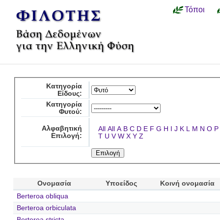
Τόποι
Κατηγορία
Είδους:
Κατηγορία
Φυτού:
Αλφαβητική
All
All
A
B
C
D
E
F
G
H
I
J
K
L
M
N
O
P
Επιλογή:
T
U
V
W
X
Y
Z
Ονομασία
Υποείδος
Κοινή ονομασία
Berteroa obliqua
Berteroa orbiculata
Berteroa stricta