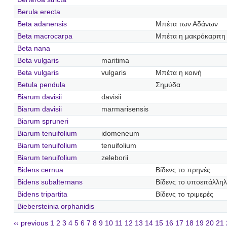
Berula erecta
Beta adanensis
Μπέτα των Αδάνων
Beta macrocarpa
Μπέτα η μακρόκαρπη
Beta nana
Beta vulgaris
maritima
Beta vulgaris
vulgaris
Μπέτα η κοινή
Betula pendula
Σημύδα
Biarum davisii
davisii
Biarum davisii
marmarisensis
Biarum spruneri
Biarum tenuifolium
idomeneum
Biarum tenuifolium
tenuifolium
Biarum tenuifolium
zeleborii
Bidens cernua
Βίδενς το πρηνές
Bidens subalternans
Βίδενς το υποεπάλλη
Bidens tripartita
Βίδενς το τριμερές
Biebersteinia orphanidis
‹‹ previous
1
2
3
4
5
6
7
8
9
10
11
12
13
14
15
16
17
18
19
20
21