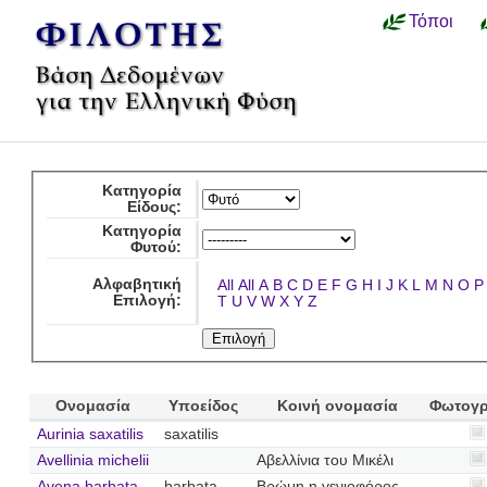
Τόποι
Κατηγορία
Είδους:
Κατηγορία
Φυτού:
Αλφαβητική
All
All
A
B
C
D
E
F
G
H
I
J
K
L
M
N
O
P
Επιλογή:
T
U
V
W
X
Y
Z
Ονομασία
Υποείδος
Κοινή ονομασία
Φωτογρ
Aurinia saxatilis
saxatilis
Avellinia michelii
Αβελλίνια του Μικέλι
Avena barbata
barbata
Βρώμη η γενιοφόρος