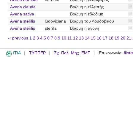
Avena clauda
Βρώμη η ελλειπής
Avena sativa
Βρώμη η εδώδιμη
Avena sterilis
ludoviciana
Βρώμη του Λουδοβίκου
Avena sterilis
sterilis
Βρώμη η άγονη
‹‹ previous
1
2
3
4
5
6
7
8
9
10
11
12
13
14
15
16
17
18
19
20
21
ITIA
ΤΥΠΠΕΡ
Σχ. Πολ. Μηχ. ΕΜΠ
Επικοινωνία:
filot