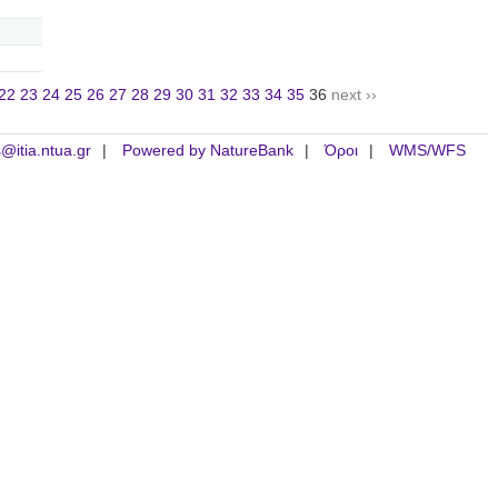
22
23
24
25
26
27
28
29
30
31
32
33
34
35
36
next ››
is@itia.ntua.gr
Powered by NatureBank
Όροι
WMS/WFS