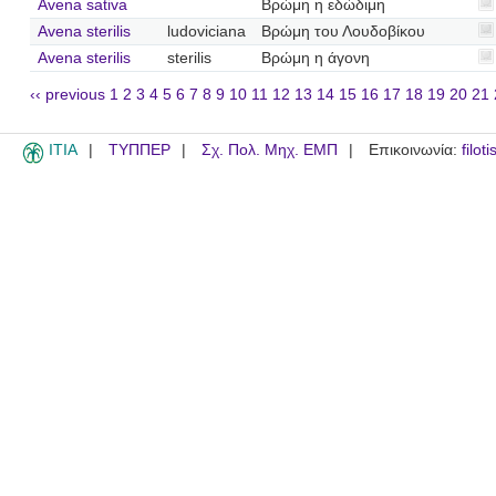
Avena sativa
Βρώμη η εδώδιμη
Avena sterilis
ludoviciana
Βρώμη του Λουδοβίκου
Avena sterilis
sterilis
Βρώμη η άγονη
‹‹ previous
1
2
3
4
5
6
7
8
9
10
11
12
13
14
15
16
17
18
19
20
21
ITIA
ΤΥΠΠΕΡ
Σχ. Πολ. Μηχ. ΕΜΠ
Επικοινωνία:
filot