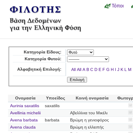
Τόποι
Κατηγορία Είδους:
Κατηγορία Φυτού:
Αλφαβητική Επιλογή:
All
All
A
B
C
D
E
F
G
H
I
J
K
L
M
Ονομασία
Υποείδος
Κοινή ονομασία
Φωτογρ
Aurinia saxatilis
saxatilis
Avellinia michelii
Αβελλίνια του Μικέλι
Avena barbata
barbata
Βρώμη η γενιοφόρος
Avena clauda
Βρώμη η ελλειπής