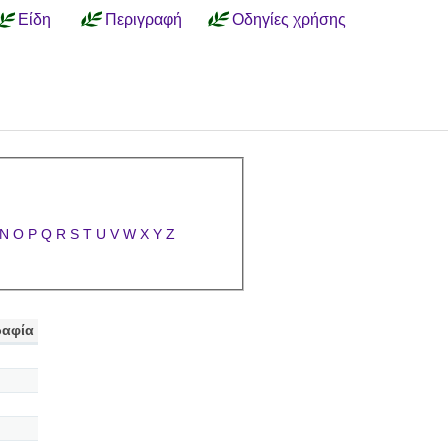
Είδη
Περιγραφή
Οδηγίες χρήσης
N
O
P
Q
R
S
T
U
V
W
X
Y
Z
αφία