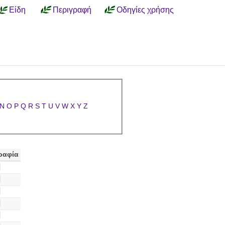
Είδη
Περιγραφή
Οδηγίες χρήσης
N
O
P
Q
R
S
T
U
V
W
X
Y
Z
ραφία