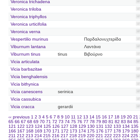
Veronica trichadena
Veronica triloba
Veronica triphyllos
Veronica urticifolia
Veronica verna
Vespertilio murinus
Παρδαλονυχτερίδα
Viburnum lantana
Λαντάνα
Viburnum tinus
tinus
Βιβούρνο
Vicia articulata
Vicia barbazitae
Vicia benghalensis
Vicia bithynica
Vicia canescens
serinica
Vicia cassubica
Vicia cracca
gerardii
‹‹ previous
1
2
3
4
5
6
7
8
9
10
11
12
13
14
15
16
17
18
19
20
21
65
66
67
68
69
70
71
72
73
74
75
76
77
78
79
80
81
82
83
84
85
121
122
123
124
125
126
127
128
129
130
131
132
133
134
135
166
167
168
169
170
171
172
173
174
175
176
177
178
179
180
211
212
213
214
215
216
217
218
219
220
221
222
223
224
225