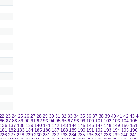
22
23
24
25
26
27
28
29
30
31
32
33
34
35
36
37
38
39
40
41
42
43
4
86
87
88
89
90
91
92
93
94
95
96
97
98
99
100
101
102
103
104
105
136
137
138
139
140
141
142
143
144
145
146
147
148
149
150
151
181
182
183
184
185
186
187
188
189
190
191
192
193
194
195
196
226
227
228
229
230
231
232
233
234
235
236
237
238
239
240
241