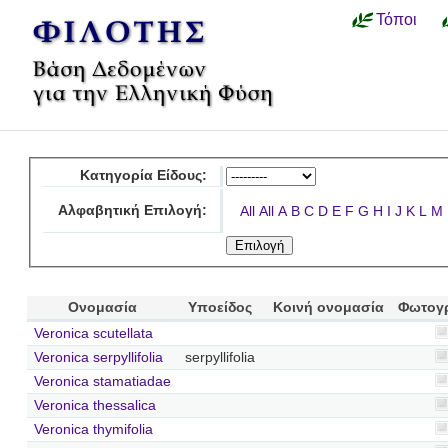
Τόποι
Κατηγορία Είδους:
Αλφαβητική Επιλογή:
All
All
A
B
C
D
E
F
G
H
I
J
K
L
M
Ονομασία
Υποείδος
Κοινή ονομασία
Φωτογ
Veronica scutellata
Veronica serpyllifolia
serpyllifolia
Veronica stamatiadae
Veronica thessalica
Veronica thymifolia