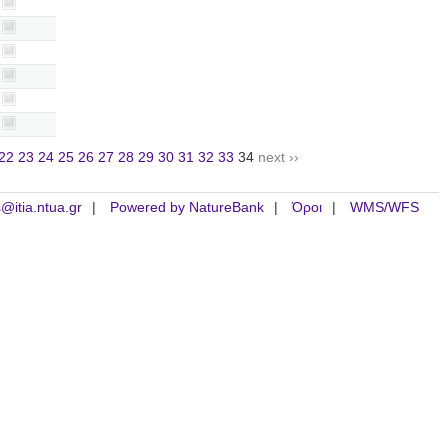
22
23
24
25
26
27
28
29
30
31
32
33
34
next ››
is@itia.ntua.gr
Powered by NatureBank
Όροι
WMS/WFS