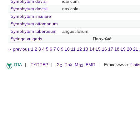
Symphytum davisii
icaricum
Symphytum davisii
naxicola
Symphytum insulare
Symphytum ottomanum
Symphytum tuberosum
angustifolium
Syringa vulgaris
Πασχαλιά
‹‹ previous
1
2
3
4
5
6
7
8
9
10
11
12
13
14
15
16
17
18
19
20
21
ITIA
ΤΥΠΠΕΡ
Σχ. Πολ. Μηχ. ΕΜΠ
Επικοινωνία:
filot