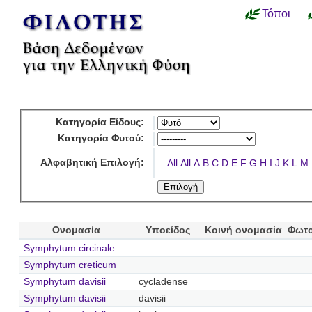
Τόποι
Κατηγορία Είδους:
Κατηγορία Φυτού:
Αλφαβητική Επιλογή:
All
All
A
B
C
D
E
F
G
H
I
J
K
L
M
Ονομασία
Υποείδος
Κοινή ονομασία
Φωτο
Symphytum circinale
Symphytum creticum
Symphytum davisii
cycladense
Symphytum davisii
davisii