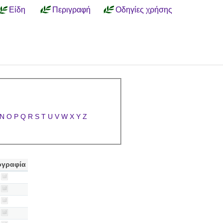
Είδη
Περιγραφή
Οδηγίες χρήσης
N
O
P
Q
R
S
T
U
V
W
X
Y
Z
γραφία