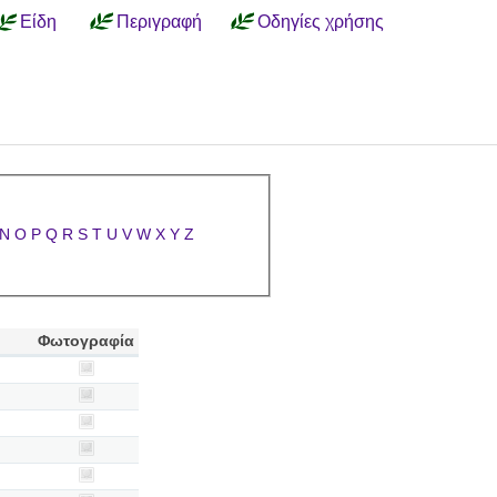
Είδη
Περιγραφή
Οδηγίες χρήσης
N
O
P
Q
R
S
T
U
V
W
X
Y
Z
Φωτογραφία