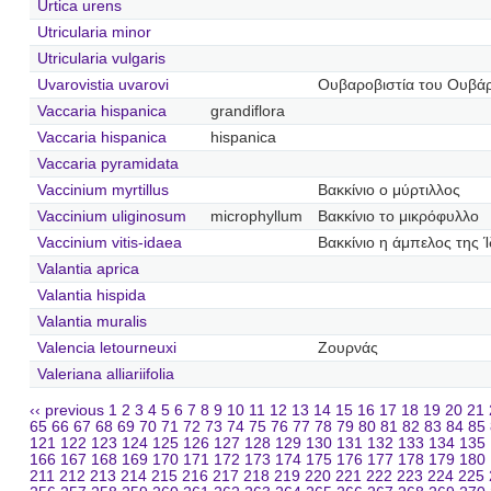
Urtica urens
Utricularia minor
Utricularia vulgaris
Uvarovistia uvarovi
Ουβαροβιστία του Ουβ
Vaccaria hispanica
grandiflora
Vaccaria hispanica
hispanica
Vaccaria pyramidata
Vaccinium myrtillus
Βακκίνιο ο μύρτιλλος
Vaccinium uliginosum
microphyllum
Βακκίνιο το μικρόφυλλο
Vaccinium vitis-idaea
Βακκίνιο η άμπελος της 
Valantia aprica
Valantia hispida
Valantia muralis
Valencia letourneuxi
Ζουρνάς
Valeriana alliariifolia
‹‹ previous
1
2
3
4
5
6
7
8
9
10
11
12
13
14
15
16
17
18
19
20
21
65
66
67
68
69
70
71
72
73
74
75
76
77
78
79
80
81
82
83
84
85
121
122
123
124
125
126
127
128
129
130
131
132
133
134
135
166
167
168
169
170
171
172
173
174
175
176
177
178
179
180
211
212
213
214
215
216
217
218
219
220
221
222
223
224
225