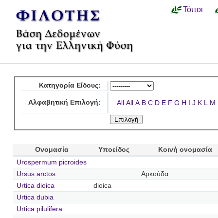
Τόποι
Κατηγορία Είδους:
Αλφαβητική Επιλογή:
All
All
A
B
C
D
E
F
G
H
I
J
K
L
M
Ονομασία
Υποείδος
Κοινή ονομασία
Urospermum picroides
Ursus arctos
Αρκούδα
Urtica dioica
dioica
Urtica dubia
Urtica pilulifera