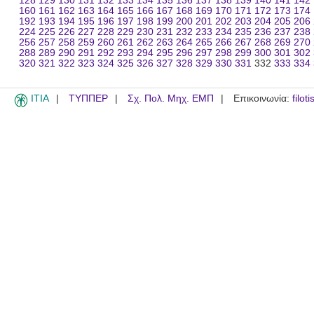
128
129
130
131
132
133
134
135
136
137
138
139
140
141
142
160
161
162
163
164
165
166
167
168
169
170
171
172
173
174
192
193
194
195
196
197
198
199
200
201
202
203
204
205
206
224
225
226
227
228
229
230
231
232
233
234
235
236
237
238
256
257
258
259
260
261
262
263
264
265
266
267
268
269
270
288
289
290
291
292
293
294
295
296
297
298
299
300
301
302
320
321
322
323
324
325
326
327
328
329
330
331
332
333
334
ITIA
ΤΥΠΠΕΡ
Σχ. Πολ. Μηχ. ΕΜΠ
Επικοινωνία:
filot