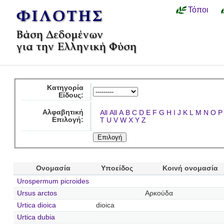
Τόποι
Κατηγορία
Είδους:
Αλφαβητική
All
All
A
B
C
D
E
F
G
H
I
J
K
L
M
N
O
P
Επιλογή:
T
U
V
W
X
Y
Z
Ονομασία
Υποείδος
Κοινή ονομασία
Urospermum picroides
Ursus arctos
Αρκούδα
Urtica dioica
dioica
Urtica dubia