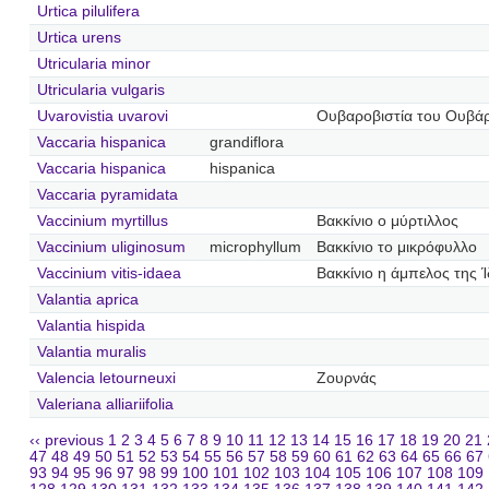
Urtica pilulifera
Urtica urens
Utricularia minor
Utricularia vulgaris
Uvarovistia uvarovi
Ουβαροβιστία του Ουβ
Vaccaria hispanica
grandiflora
Vaccaria hispanica
hispanica
Vaccaria pyramidata
Vaccinium myrtillus
Βακκίνιο ο μύρτιλλος
Vaccinium uliginosum
microphyllum
Βακκίνιο το μικρόφυλλο
Vaccinium vitis-idaea
Βακκίνιο η άμπελος της 
Valantia aprica
Valantia hispida
Valantia muralis
Valencia letourneuxi
Ζουρνάς
Valeriana alliariifolia
‹‹ previous
1
2
3
4
5
6
7
8
9
10
11
12
13
14
15
16
17
18
19
20
21
47
48
49
50
51
52
53
54
55
56
57
58
59
60
61
62
63
64
65
66
67
93
94
95
96
97
98
99
100
101
102
103
104
105
106
107
108
109