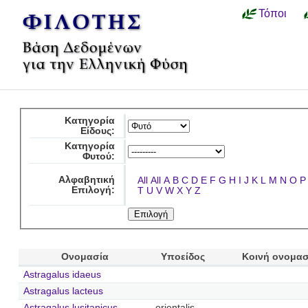
Τόποι
Κατηγορία
Είδους:
Κατηγορία
Φυτού:
Αλφαβητική
All
All
A
B
C
D
E
F
G
H
I
J
K
L
M
N
O
P
Επιλογή:
T
U
V
W
X
Y
Z
Ονομασία
Υποείδος
Κοινή ονομασ
Astragalus idaeus
Astragalus lacteus
Astragalus lusitanicus
orientalis