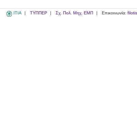
ITIA
ΤΥΠΠΕΡ
Σχ. Πολ. Μηχ. ΕΜΠ
Επικοινωνία:
filot