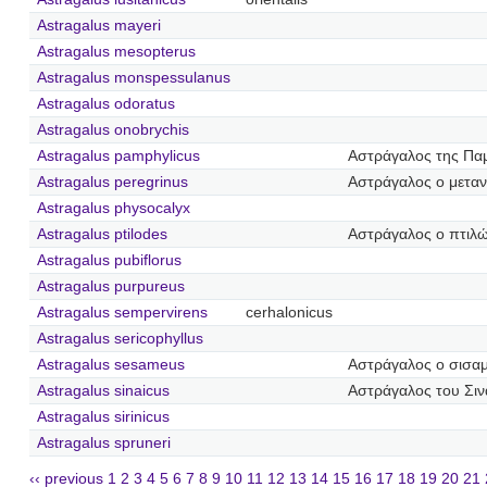
Astragalus mayeri
Astragalus mesopterus
Astragalus monspessulanus
Astragalus odoratus
Astragalus onobrychis
Astragalus pamphylicus
Αστράγαλος της Πα
Astragalus peregrinus
Αστράγαλος ο μετα
Astragalus physocalyx
Astragalus ptilodes
Αστράγαλος ο πτιλ
Astragalus pubiflorus
Astragalus purpureus
Astragalus sempervirens
cerhalonicus
Astragalus sericophyllus
Astragalus sesameus
Αστράγαλος ο σισα
Astragalus sinaicus
Αστράγαλος του Σιν
Astragalus sirinicus
Astragalus spruneri
‹‹ previous
1
2
3
4
5
6
7
8
9
10
11
12
13
14
15
16
17
18
19
20
21