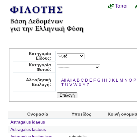
Τόποι
Κατηγορία
Είδους:
Κατηγορία
Φυτού:
Αλφαβητική
All
All
A
B
C
D
E
F
G
H
I
J
K
L
M
N
O
P
Επιλογή:
T
U
V
W
X
Y
Z
Ονομασία
Υποείδος
Κοινή ονομασ
Astragalus idaeus
Astragalus lacteus
Astragalus lusitanicus
orientalis