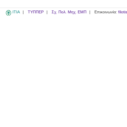
ITIA
ΤΥΠΠΕΡ
Σχ. Πολ. Μηχ. ΕΜΠ
Επικοινωνία:
filot