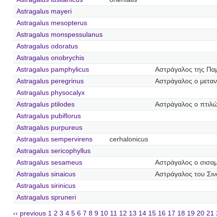
Astragalus mayeri
Astragalus mesopterus
Astragalus monspessulanus
Astragalus odoratus
Astragalus onobrychis
Astragalus pamphylicus
Αστράγαλος της Πα
Astragalus peregrinus
Αστράγαλος ο μετα
Astragalus physocalyx
Astragalus ptilodes
Αστράγαλος ο πτιλ
Astragalus pubiflorus
Astragalus purpureus
Astragalus sempervirens
cerhalonicus
Astragalus sericophyllus
Astragalus sesameus
Αστράγαλος ο σισα
Astragalus sinaicus
Αστράγαλος του Σιν
Astragalus sirinicus
Astragalus spruneri
‹‹ previous
1
2
3
4
5
6
7
8
9
10
11
12
13
14
15
16
17
18
19
20
21