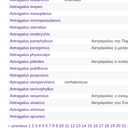
Astragalus mayeri
Astragalus mesopterus
Astragalus monspessulanus
Astragalus odoratus
Astragalus onobrychis
Astragalus pamphylicus
Αστράγαλος της Πα
Astragalus peregrinus
Αστράγαλος ο μετα
Astragalus physocalyx
Astragalus ptilodes
Αστράγαλος ο πτιλ
Astragalus pubiflorus
Astragalus purpureus
Astragalus sempervirens
cerhalonicus
Astragalus sericophyllus
Astragalus sesameus
Αστράγαλος ο σισα
Astragalus sinaicus
Αστράγαλος του Σιν
Astragalus sirinicus
Astragalus spruneri
‹‹ previous
1
2
3
4
5
6
7
8
9
10
11
12
13
14
15
16
17
18
19
20
21