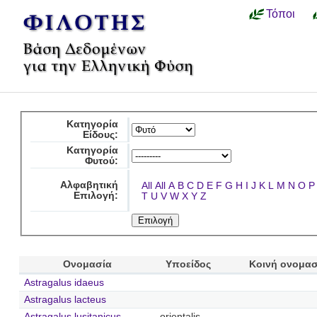
Τόποι
Κατηγορία
Είδους:
Κατηγορία
Φυτού:
Αλφαβητική
All
All
A
B
C
D
E
F
G
H
I
J
K
L
M
N
O
P
Επιλογή:
T
U
V
W
X
Y
Z
Ονομασία
Υποείδος
Κοινή ονομασ
Astragalus idaeus
Astragalus lacteus
Astragalus lusitanicus
orientalis