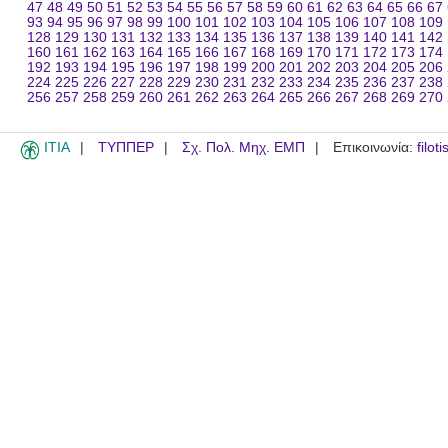
47
48
49
50
51
52
53
54
55
56
57
58
59
60
61
62
63
64
65
66
67
93
94
95
96
97
98
99
100
101
102
103
104
105
106
107
108
109
128
129
130
131
132
133
134
135
136
137
138
139
140
141
142
160
161
162
163
164
165
166
167
168
169
170
171
172
173
174
192
193
194
195
196
197
198
199
200
201
202
203
204
205
206
224
225
226
227
228
229
230
231
232
233
234
235
236
237
238
256
257
258
259
260
261
262
263
264
265
266
267
268
269
270
ITIA
ΤΥΠΠΕΡ
Σχ. Πολ. Μηχ. ΕΜΠ
Επικοινωνία:
filot