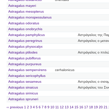
Astragalus mayeri
Astragalus mesopterus
Astragalus monspessulanus
Astragalus odoratus
Astragalus onobrychis
Astragalus pamphylicus
Αστράγαλος της Πα
Astragalus peregrinus
Αστράγαλος ο μετα
Astragalus physocalyx
Astragalus ptilodes
Αστράγαλος ο πτιλ
Astragalus pubiflorus
Astragalus purpureus
Astragalus sempervirens
cerhalonicus
Astragalus sericophyllus
Astragalus sesameus
Αστράγαλος ο σισα
Astragalus sinaicus
Αστράγαλος του Σιν
Astragalus sirinicus
Astragalus spruneri
‹‹ previous
1
2
3
4
5
6
7
8
9
10
11
12
13
14
15
16
17
18
19
20
21