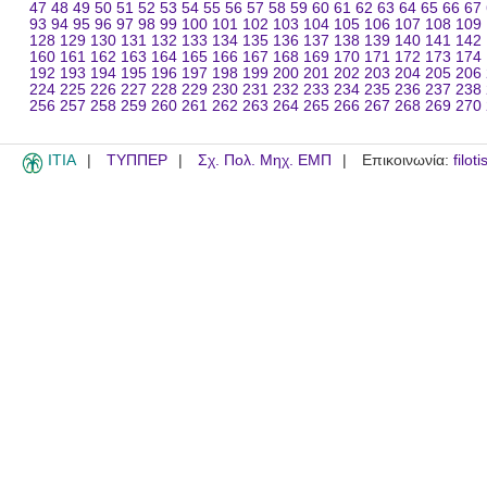
47
48
49
50
51
52
53
54
55
56
57
58
59
60
61
62
63
64
65
66
67
93
94
95
96
97
98
99
100
101
102
103
104
105
106
107
108
109
128
129
130
131
132
133
134
135
136
137
138
139
140
141
142
160
161
162
163
164
165
166
167
168
169
170
171
172
173
174
192
193
194
195
196
197
198
199
200
201
202
203
204
205
206
224
225
226
227
228
229
230
231
232
233
234
235
236
237
238
256
257
258
259
260
261
262
263
264
265
266
267
268
269
270
ITIA
ΤΥΠΠΕΡ
Σχ. Πολ. Μηχ. ΕΜΠ
Επικοινωνία:
filot