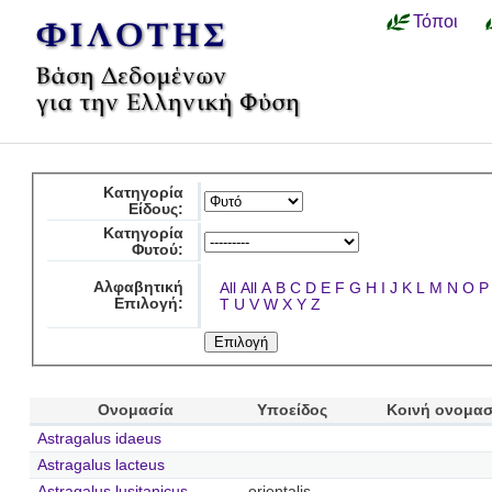
Τόποι
Κατηγορία
Είδους:
Κατηγορία
Φυτού:
Αλφαβητική
All
All
A
B
C
D
E
F
G
H
I
J
K
L
M
N
O
P
Επιλογή:
T
U
V
W
X
Y
Z
Ονομασία
Υποείδος
Κοινή ονομασ
Astragalus idaeus
Astragalus lacteus
Astragalus lusitanicus
orientalis