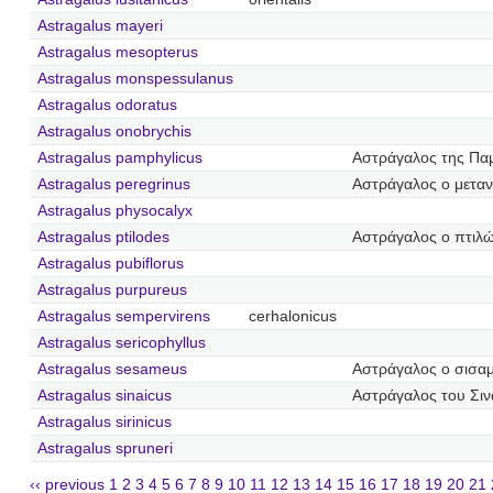
Astragalus mayeri
Astragalus mesopterus
Astragalus monspessulanus
Astragalus odoratus
Astragalus onobrychis
Astragalus pamphylicus
Αστράγαλος της Πα
Astragalus peregrinus
Αστράγαλος ο μετα
Astragalus physocalyx
Astragalus ptilodes
Αστράγαλος ο πτιλ
Astragalus pubiflorus
Astragalus purpureus
Astragalus sempervirens
cerhalonicus
Astragalus sericophyllus
Astragalus sesameus
Αστράγαλος ο σισα
Astragalus sinaicus
Αστράγαλος του Σιν
Astragalus sirinicus
Astragalus spruneri
‹‹ previous
1
2
3
4
5
6
7
8
9
10
11
12
13
14
15
16
17
18
19
20
21