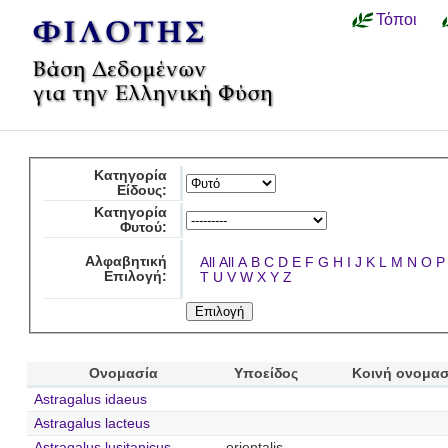
Τόποι
Κατηγορία
Είδους:
Κατηγορία
Φυτού:
Αλφαβητική
All
All
A
B
C
D
E
F
G
H
I
J
K
L
M
N
O
P
Επιλογή:
T
U
V
W
X
Y
Z
Ονομασία
Υποείδος
Κοινή ονομασ
Astragalus idaeus
Astragalus lacteus
Astragalus lusitanicus
orientalis