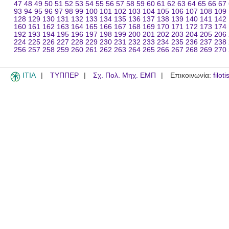
47
48
49
50
51
52
53
54
55
56
57
58
59
60
61
62
63
64
65
66
67
93
94
95
96
97
98
99
100
101
102
103
104
105
106
107
108
109
128
129
130
131
132
133
134
135
136
137
138
139
140
141
142
160
161
162
163
164
165
166
167
168
169
170
171
172
173
174
192
193
194
195
196
197
198
199
200
201
202
203
204
205
206
224
225
226
227
228
229
230
231
232
233
234
235
236
237
238
256
257
258
259
260
261
262
263
264
265
266
267
268
269
270
ITIA
ΤΥΠΠΕΡ
Σχ. Πολ. Μηχ. ΕΜΠ
Επικοινωνία:
filot