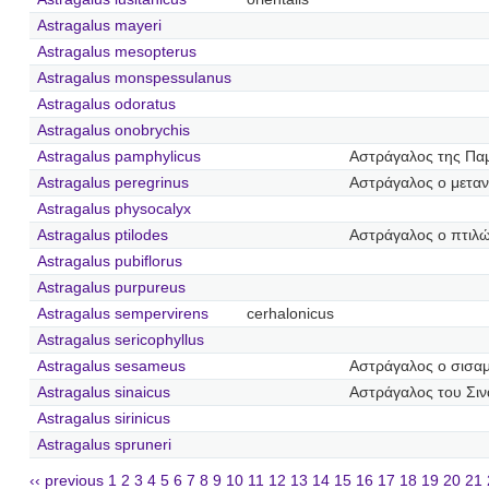
Astragalus mayeri
Astragalus mesopterus
Astragalus monspessulanus
Astragalus odoratus
Astragalus onobrychis
Astragalus pamphylicus
Αστράγαλος της Πα
Astragalus peregrinus
Αστράγαλος ο μετα
Astragalus physocalyx
Astragalus ptilodes
Αστράγαλος ο πτιλ
Astragalus pubiflorus
Astragalus purpureus
Astragalus sempervirens
cerhalonicus
Astragalus sericophyllus
Astragalus sesameus
Αστράγαλος ο σισα
Astragalus sinaicus
Αστράγαλος του Σιν
Astragalus sirinicus
Astragalus spruneri
‹‹ previous
1
2
3
4
5
6
7
8
9
10
11
12
13
14
15
16
17
18
19
20
21