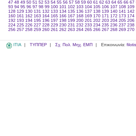
47
48
49
50
51
52
53
54
55
56
57
58
59
60
61
62
63
64
65
66
67
93
94
95
96
97
98
99
100
101
102
103
104
105
106
107
108
109
128
129
130
131
132
133
134
135
136
137
138
139
140
141
142
160
161
162
163
164
165
166
167
168
169
170
171
172
173
174
192
193
194
195
196
197
198
199
200
201
202
203
204
205
206
224
225
226
227
228
229
230
231
232
233
234
235
236
237
238
256
257
258
259
260
261
262
263
264
265
266
267
268
269
270
ITIA
ΤΥΠΠΕΡ
Σχ. Πολ. Μηχ. ΕΜΠ
Επικοινωνία:
filot