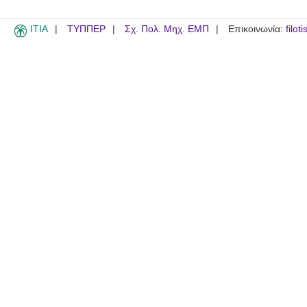
ITIA
ΤΥΠΠΕΡ
Σχ. Πολ. Μηχ. ΕΜΠ
Επικοινωνία:
filot