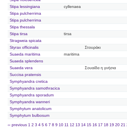
Stipa lessingiana
cyllenaea
Stipa pulcherrima
Stipa pulcherrima
Stipa thessala
Stipa tirsa
tirsa
Stragweia spicata
Styrax officinalis
Στουράκι
Suaeda maritima
maritima
Suaeda splendens
Suaeda vera
Σουαίδα η γνήσια
Succisa pratensis
Symphyandra cretica
Symphyandra samothracica
Symphyandra sporadum
Symphyandra wanneri
Symphytum anatolicum
Symphytum bulbosum
‹‹ previous
1
2
3
4
5
6
7
8
9
10
11
12
13
14
15
16
17
18
19
20
21