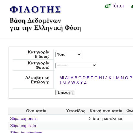
Τόποι
Κατηγορία
Είδους:
Κατηγορία
Φυτού:
Αλφαβητική
All
All
A
B
C
D
E
F
G
H
I
J
K
L
M
N
O
P
Επιλογή:
T
U
V
W
X
Y
Z
Ονομασία
Υποείδος
Κοινή ονομασία
Φω
Stipa capensis
Στίπα η καπένσιος
Stipa capillata
Stipa holosericea