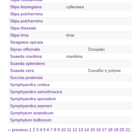
Stipa lessingiana
cyllenaea
Stipa pulcherrima
Stipa pulcherrima
Stipa thessala
Stipa tirsa
tirsa
Stragweia spicata
Styrax officinalis
Στουράκι
Suaeda maritima
maritima
Suaeda splendens
Suaeda vera
Σουαίδα η γνήσια
Succisa pratensis
Symphyandra cretica
Symphyandra samothracica
Symphyandra sporadum
Symphyandra wanneri
Symphytum anatolicum
Symphytum bulbosum
‹‹ previous
1
2
3
4
5
6
7
8
9
10
11
12
13
14
15
16
17
18
19
20
21