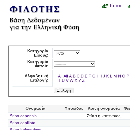
Τόποι
Κατηγορία
Είδους:
Κατηγορία
Φυτού:
Αλφαβητική
All
All
A
B
C
D
E
F
G
H
I
J
K
L
M
N
O
P
Επιλογή:
T
U
V
W
X
Y
Z
Ονομασία
Υποείδος
Κοινή ονομασία
Φω
Stipa capensis
Στίπα η καπένσιος
Stipa capillata
Stipa holosericea