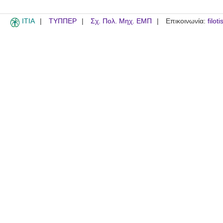
ITIA
ΤΥΠΠΕΡ
Σχ. Πολ. Μηχ. ΕΜΠ
Επικοινωνία:
filot