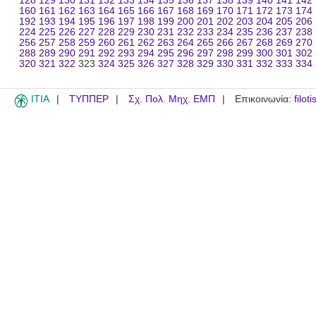
128
129
130
131
132
133
134
135
136
137
138
139
140
141
142
160
161
162
163
164
165
166
167
168
169
170
171
172
173
174
192
193
194
195
196
197
198
199
200
201
202
203
204
205
206
224
225
226
227
228
229
230
231
232
233
234
235
236
237
238
256
257
258
259
260
261
262
263
264
265
266
267
268
269
270
288
289
290
291
292
293
294
295
296
297
298
299
300
301
302
320
321
322
323
324
325
326
327
328
329
330
331
332
333
334
ITIA
ΤΥΠΠΕΡ
Σχ. Πολ. Μηχ. ΕΜΠ
Επικοινωνία:
filot