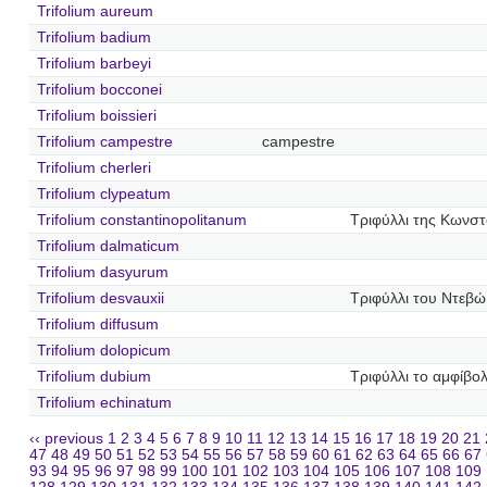
Trifolium aureum
Trifolium badium
Trifolium barbeyi
Trifolium bocconei
Trifolium boissieri
Trifolium campestre
campestre
Trifolium cherleri
Trifolium clypeatum
Trifolium constantinopolitanum
Τριφύλλι της Κωνσ
Trifolium dalmaticum
Trifolium dasyurum
Trifolium desvauxii
Τριφύλλι του Ντεβώ
Trifolium diffusum
Trifolium dolopicum
Trifolium dubium
Τριφύλλι το αμφίβο
Trifolium echinatum
‹‹ previous
1
2
3
4
5
6
7
8
9
10
11
12
13
14
15
16
17
18
19
20
21
47
48
49
50
51
52
53
54
55
56
57
58
59
60
61
62
63
64
65
66
67
93
94
95
96
97
98
99
100
101
102
103
104
105
106
107
108
109