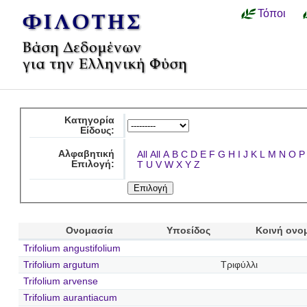
Τόποι
Κατηγορία
Είδους:
Αλφαβητική
All
All
A
B
C
D
E
F
G
H
I
J
K
L
M
N
O
P
Επιλογή:
T
U
V
W
X
Y
Z
Ονομασία
Υποείδος
Κοινή ονο
Trifolium angustifolium
Trifolium argutum
Τριφύλλι
Trifolium arvense
Trifolium aurantiacum