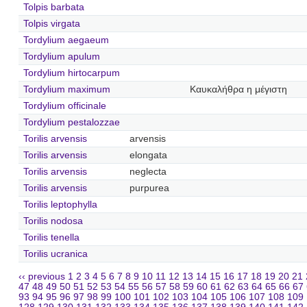
Tolpis barbata
Tolpis virgata
Tordylium aegaeum
Tordylium apulum
Tordylium hirtocarpum
Tordylium maximum
Καυκαλήθρα η μέγιστη
Tordylium officinale
Tordylium pestalozzae
Torilis arvensis
arvensis
Torilis arvensis
elongata
Torilis arvensis
neglecta
Torilis arvensis
purpurea
Torilis leptophylla
Torilis nodosa
Torilis tenella
Torilis ucranica
‹‹ previous
1
2
3
4
5
6
7
8
9
10
11
12
13
14
15
16
17
18
19
20
21
47
48
49
50
51
52
53
54
55
56
57
58
59
60
61
62
63
64
65
66
67
93
94
95
96
97
98
99
100
101
102
103
104
105
106
107
108
109