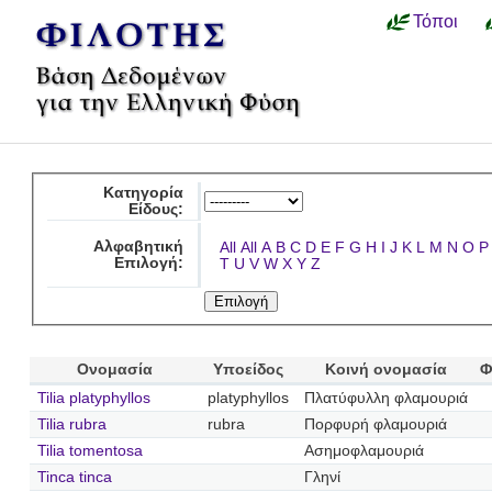
Τόποι
Κατηγορία
Είδους:
Αλφαβητική
All
All
A
B
C
D
E
F
G
H
I
J
K
L
M
N
O
P
Επιλογή:
T
U
V
W
X
Y
Z
Ονομασία
Υποείδος
Κοινή ονομασία
Φ
Tilia platyphyllos
platyphyllos
Πλατύφυλλη φλαμουριά
Tilia rubra
rubra
Πορφυρή φλαμουριά
Tilia tomentosa
Ασημοφλαμουριά
Tinca tinca
Γληνί