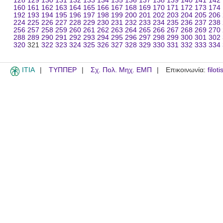
128
129
130
131
132
133
134
135
136
137
138
139
140
141
142
160
161
162
163
164
165
166
167
168
169
170
171
172
173
174
192
193
194
195
196
197
198
199
200
201
202
203
204
205
206
224
225
226
227
228
229
230
231
232
233
234
235
236
237
238
256
257
258
259
260
261
262
263
264
265
266
267
268
269
270
288
289
290
291
292
293
294
295
296
297
298
299
300
301
302
320
321
322
323
324
325
326
327
328
329
330
331
332
333
334
ITIA
ΤΥΠΠΕΡ
Σχ. Πολ. Μηχ. ΕΜΠ
Επικοινωνία:
filot