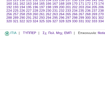
128
129
130
131
132
133
134
135
136
137
138
139
140
141
142
160
161
162
163
164
165
166
167
168
169
170
171
172
173
174
192
193
194
195
196
197
198
199
200
201
202
203
204
205
206
224
225
226
227
228
229
230
231
232
233
234
235
236
237
238
256
257
258
259
260
261
262
263
264
265
266
267
268
269
270
288
289
290
291
292
293
294
295
296
297
298
299
300
301
302
320
321
322
323
324
325
326
327
328
329
330
331
332
333
334
ITIA
ΤΥΠΠΕΡ
Σχ. Πολ. Μηχ. ΕΜΠ
Επικοινωνία:
filot