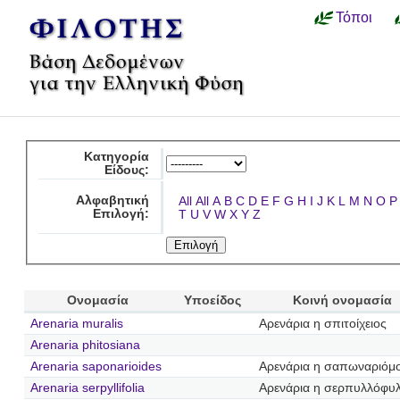
Τόποι
Κατηγορία
Είδους:
Αλφαβητική
All
All
A
B
C
D
E
F
G
H
I
J
K
L
M
N
O
P
Επιλογή:
T
U
V
W
X
Y
Z
Ονομασία
Υποείδος
Κοινή ονομασία
Arenaria muralis
Αρενάρια η σπιτοίχειος
Arenaria phitosiana
Arenaria saponarioides
Αρενάρια η σαπωναριόμ
Arenaria serpyllifolia
Αρενάρια η σερπυλλόφυ