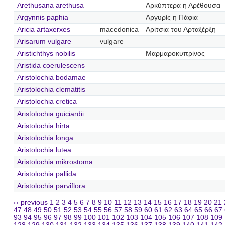
Arethusana arethusa
Αρκύπτερα η Αρέθουσα
Argynnis paphia
Αργυρίς η Πάφια
Aricia artaxerxes
macedonica
Αρίτσια του Αρταξέρξη
Arisarum vulgare
vulgare
Aristichthys nobilis
Μαρμαροκυπρίνος
Aristida coerulescens
Aristolochia bodamae
Aristolochia clematitis
Aristolochia cretica
Aristolochia guiciardii
Aristolochia hirta
Aristolochia longa
Aristolochia lutea
Aristolochia mikrostoma
Aristolochia pallida
Aristolochia parviflora
‹‹ previous
1
2
3
4
5
6
7
8
9
10
11
12
13
14
15
16
17
18
19
20
21
47
48
49
50
51
52
53
54
55
56
57
58
59
60
61
62
63
64
65
66
67
93
94
95
96
97
98
99
100
101
102
103
104
105
106
107
108
109