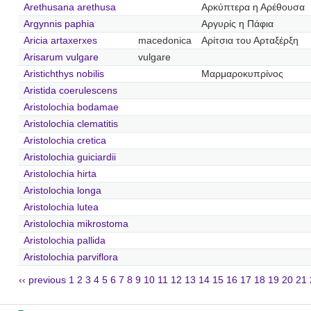
Arethusana arethusa
Αρκύπτερα η Αρέθουσα
Argynnis paphia
Αργυρίς η Πάφια
Aricia artaxerxes
macedonica
Αρίτσια του Αρταξέρξη
Arisarum vulgare
vulgare
Aristichthys nobilis
Μαρμαροκυπρίνος
Aristida coerulescens
Aristolochia bodamae
Aristolochia clematitis
Aristolochia cretica
Aristolochia guiciardii
Aristolochia hirta
Aristolochia longa
Aristolochia lutea
Aristolochia mikrostoma
Aristolochia pallida
Aristolochia parviflora
‹‹ previous
1
2
3
4
5
6
7
8
9
10
11
12
13
14
15
16
17
18
19
20
21