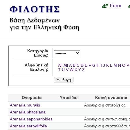
Τόποι
Κατηγορία
Είδους:
Αλφαβητική
All
All
A
B
C
D
E
F
G
H
I
J
K
L
M
N
O
P
Επιλογή:
T
U
V
W
X
Y
Z
Ονομασία
Υποείδος
Κοινή ονομασία
Arenaria muralis
Αρενάρια η σπιτοίχειος
Arenaria phitosiana
Arenaria saponarioides
Αρενάρια η σαπωναριόμ
Arenaria serpyllifolia
Αρενάρια η σερπυλλόφυ