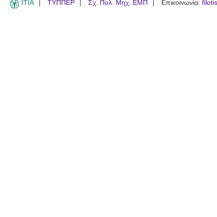
ITIA
ΤΥΠΠΕΡ
Σχ. Πολ. Μηχ. ΕΜΠ
Επικοινωνία:
filot