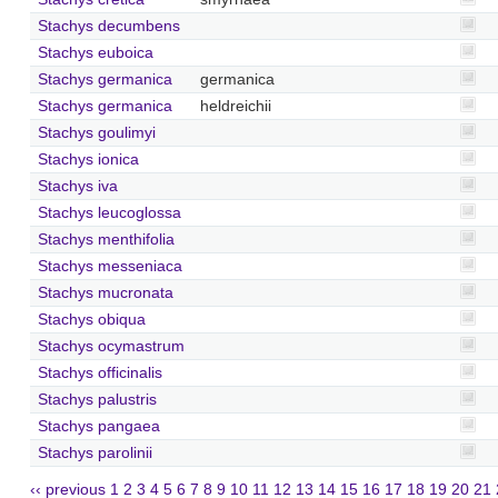
Stachys decumbens
Stachys euboica
Stachys germanica
germanica
Stachys germanica
heldreichii
Stachys goulimyi
Stachys ionica
Stachys iva
Stachys leucoglossa
Stachys menthifolia
Stachys messeniaca
Stachys mucronata
Stachys obiqua
Stachys ocymastrum
Stachys officinalis
Stachys palustris
Stachys pangaea
Stachys parolinii
‹‹ previous
1
2
3
4
5
6
7
8
9
10
11
12
13
14
15
16
17
18
19
20
21