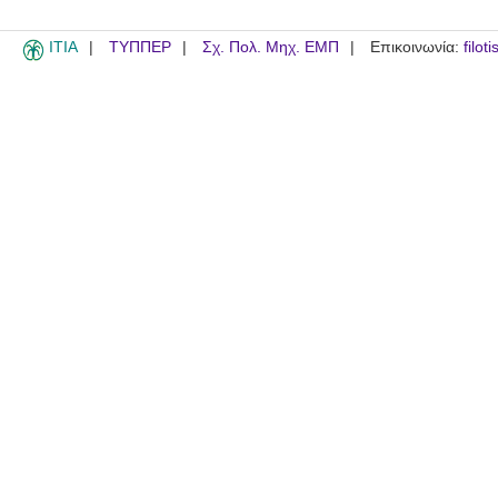
ITIA
ΤΥΠΠΕΡ
Σχ. Πολ. Μηχ. ΕΜΠ
Επικοινωνία:
filot