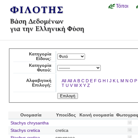
Τόποι
Κατηγορία
Είδους:
Κατηγορία
Φυτού:
Αλφαβητική
All
All
A
B
C
D
E
F
G
H
I
J
K
L
M
N
O
P
Επιλογή:
T
U
V
W
X
Y
Z
Ονομασία
Υποείδος
Κοινή ονομασία
Φωτογραφ
Stachys chrysantha
Stachys cretica
cretica
Stachys cretica
smyrnaea