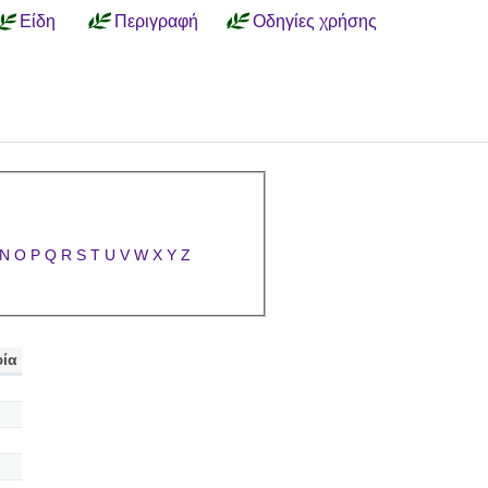
Είδη
Περιγραφή
Οδηγίες χρήσης
N
O
P
Q
R
S
T
U
V
W
X
Y
Z
ία