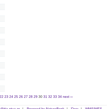
22
23
24
25
26
27
28
29
30
31
32
33
34
next ››
is@itia.ntua.gr
Powered by NatureBank
Όροι
WMS/WFS