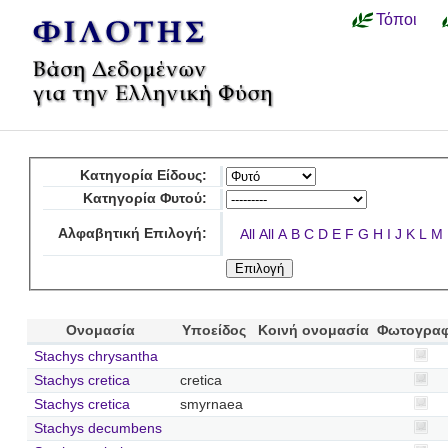
Τόποι
Κατηγορία Είδους:
Κατηγορία Φυτού:
Αλφαβητική Επιλογή:
All
All
A
B
C
D
E
F
G
H
I
J
K
L
M
Ονομασία
Υποείδος
Κοινή ονομασία
Φωτογραφ
Stachys chrysantha
Stachys cretica
cretica
Stachys cretica
smyrnaea
Stachys decumbens