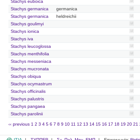
Stachys euboica
Stachys germanica
germanica
Stachys germanica
heldreichii
Stachys goulimyi
Stachys ionica
Stachys iva
Stachys leucoglossa
Stachys menthifolia
Stachys messeniaca
Stachys mucronata
Stachys obiqua
Stachys ocymastrum
Stachys officinalis
Stachys palustris
Stachys pangaea
Stachys parolinii
‹‹ previous
1
2
3
4
5
6
7
8
9
10
11
12
13
14
15
16
17
18
19
20
21
ITIA
ΤΥΠΠΕΡ
Σχ. Πολ. Μηχ. ΕΜΠ
Επικοινωνία:
filot