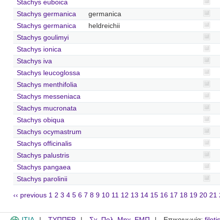
Stachys euboica
Stachys germanica
germanica
Stachys germanica
heldreichii
Stachys goulimyi
Stachys ionica
Stachys iva
Stachys leucoglossa
Stachys menthifolia
Stachys messeniaca
Stachys mucronata
Stachys obiqua
Stachys ocymastrum
Stachys officinalis
Stachys palustris
Stachys pangaea
Stachys parolinii
‹‹ previous
1
2
3
4
5
6
7
8
9
10
11
12
13
14
15
16
17
18
19
20
21
ITIA
ΤΥΠΠΕΡ
Σχ. Πολ. Μηχ. ΕΜΠ
Επικοινωνία:
filot