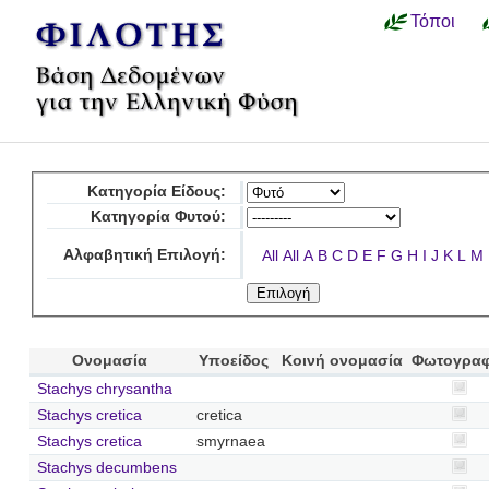
Τόποι
Κατηγορία Είδους:
Κατηγορία Φυτού:
Αλφαβητική Επιλογή:
All
All
A
B
C
D
E
F
G
H
I
J
K
L
M
Ονομασία
Υποείδος
Κοινή ονομασία
Φωτογραφ
Stachys chrysantha
Stachys cretica
cretica
Stachys cretica
smyrnaea
Stachys decumbens