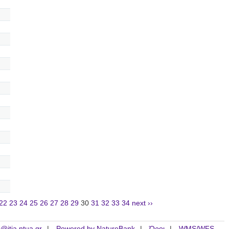
22
23
24
25
26
27
28
29
30
31
32
33
34
next ››
is@itia.ntua.gr
Powered by NatureBank
Όροι
WMS/WFS