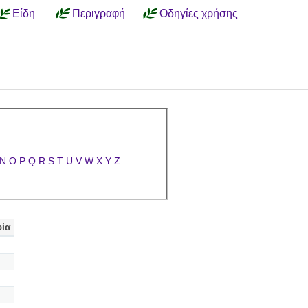
Είδη
Περιγραφή
Οδηγίες χρήσης
N
O
P
Q
R
S
T
U
V
W
X
Y
Z
ία