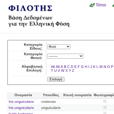
Τόποι
Κατηγορία
Είδους:
Κατηγορία
Φυτού:
Αλφαβητική
All
All
A
B
C
D
E
F
G
H
I
J
K
L
M
N
O
P
Επιλογή:
T
U
V
W
X
Y
Z
Ονομασία
Υποείδος
Κοινή ονομασία
Φωτογραφί
Iris unguicularis
cretensis
Iris unguicularis
unguicularis
Isatis lusitanica