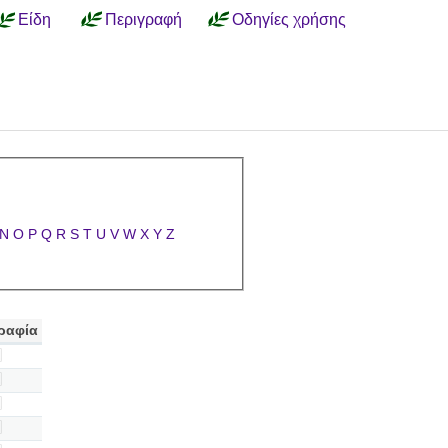
Είδη
Περιγραφή
Οδηγίες χρήσης
N
O
P
Q
R
S
T
U
V
W
X
Y
Z
ραφία