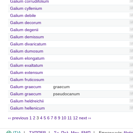
Galium corrudifolium
Galium cyllenium
Galium debile
Galium decorum
Galium degenii
Galium demissum
Galium divaricatum
Galium dumosum
Galium elongatum
Galium exaltatum
Galium extensum
Galium fruticosum
Galium graecum
graecum
Galium graecum
pseudocanum
Galium heldreichii
Galium hellenicum
‹‹ previous
1
2
3
4
5
6
7
8
9
10
11
12
next ››
ITIA
ΤΥΠΠΕΡ
Σχ. Πολ. Μηχ. ΕΜΠ
Επικοινωνία:
filot