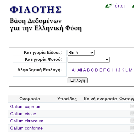
Τόποι
Κατηγορία Είδους:
Κατηγορία Φυτού:
Αλφαβητική Επιλογή:
All
All
A
B
C
D
E
F
G
H
I
J
K
L
M
Ονομασία
Υποείδος
Κοινή ονομασία
Φωτογ
Galium capreum
Galium circae
Galium citraceum
Galium conforme